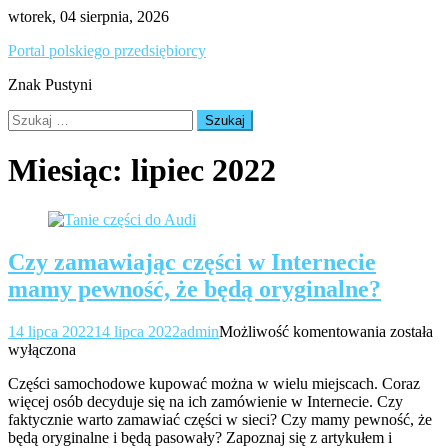
Skip
wtorek, 04 sierpnia, 2026
to
Portal polskiego przedsiębiorcy
content
Znak Pustyni
Szukaj:
Miesiąc:
lipiec 2022
Czy zamawiając części w Internecie
mamy pewność, że będą oryginalne?
Czy
14 lipca 2022
14 lipca 2022
admin
Możliwość komentowania
została
zamawia
wyłączona
części
Części samochodowe kupować można w wielu miejscach. Coraz
w
więcej osób decyduje się na ich zamówienie w Internecie. Czy
Internec
faktycznie warto zamawiać części w sieci? Czy mamy pewność, że
mamy
będą oryginalne i będą pasowały? Zapoznaj się z artykułem i
pewność