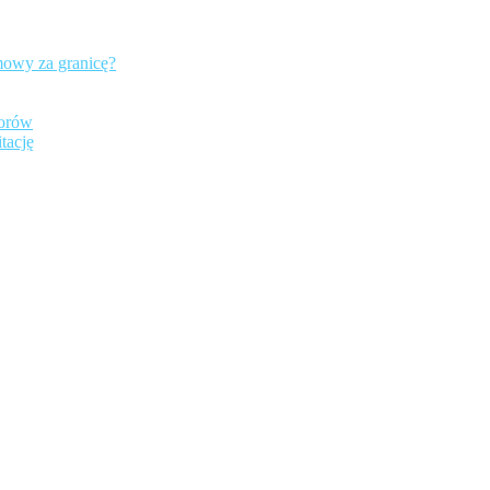
mowy za granicę?
iorów
tację