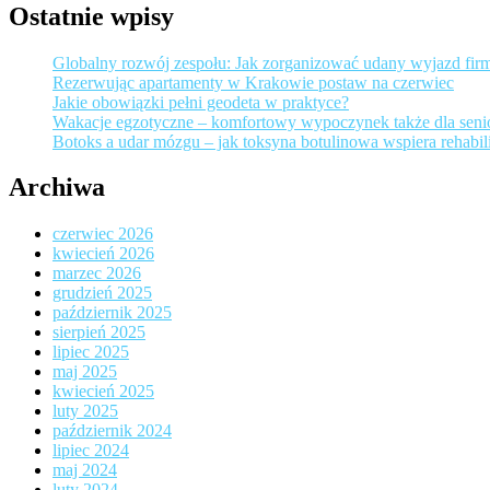
Ostatnie wpisy
Globalny rozwój zespołu: Jak zorganizować udany wyjazd fir
Rezerwując apartamenty w Krakowie postaw na czerwiec
Jakie obowiązki pełni geodeta w praktyce?
Wakacje egzotyczne – komfortowy wypoczynek także dla sen
Botoks a udar mózgu – jak toksyna botulinowa wspiera rehabili
Archiwa
czerwiec 2026
kwiecień 2026
marzec 2026
grudzień 2025
październik 2025
sierpień 2025
lipiec 2025
maj 2025
kwiecień 2025
luty 2025
październik 2024
lipiec 2024
maj 2024
luty 2024