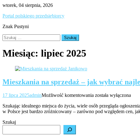
Skip
wtorek, 04 sierpnia, 2026
to
Portal polskiego przedsiębiorcy
content
Znak Pustyni
Szukaj:
Miesiąc:
lipiec 2025
Mieszkania na sprzedaż – jak wybrać najle
Mieszkania
17 lipca 2025
admin
Możliwość komentowania
została wyłączona
na
Szukając idealnego miejsca do życia, wiele osób przegląda ogłoszenia
sprzedaż
w Polsce jest bardzo zróżnicowany – zarówno pod względem cen, jak 
–
jak
Szukaj
wybrać
najlepszą
ofertę?