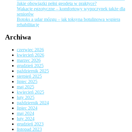
Jakie obowiązki pełni geodeta w praktyce?
Wakacje egzotyczne – komfortowy wypoczynek także dla
seniorów
Botoks a udar mózgu – jak toksyna botulinowa wspiera
rehabilitację
Archiwa
czerwiec 2026
kwiecień 2026
marzec 2026
grudzień 2025
październik 2025
sierpień 2025
lipiec 2025
maj 2025
kwiecień 2025
luty 2025
październik 2024
lipiec 2024
maj 2024
luty 2024
grudzień 2023
listopad 2023