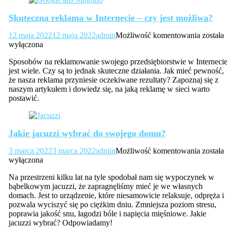
Skuteczna reklama w Internecie – czy jest możliwa?
Skutec
12 maja 2022
12 maja 2022
admin
Możliwość komentowania
została
reklama
wyłączona
w
Sposobów na reklamowanie swojego przedsiębiorstwie w Interneci
Internec
jest wiele. Czy są to jednak skuteczne działania. Jak mieć pewność,
–
że nasza reklama przyniesie oczekiwane rezultaty? Zapoznaj się z
czy
naszym artykułem i dowiedz się, na jaką reklamę w sieci warto
jest
postawić.
możliw
Jakie jacuzzi wybrać do swojego domu?
Jakie
3 marca 2022
3 marca 2022
admin
Możliwość komentowania
została
jacuzzi
wyłączona
wybrać
Na przestrzeni kilku lat na tyle spodobał nam się wypoczynek w
do
bąbelkowym jacuzzi, że zapragnęliśmy mieć je we własnych
swojeg
domach. Jest to urządzenie, które niesamowicie relaksuje, odpręża i
domu?
pozwala wyciszyć się po ciężkim dniu. Zmniejsza poziom stresu,
poprawia jakość snu, łagodzi bóle i napięcia mięśniowe. Jakie
jacuzzi wybrać? Odpowiadamy!