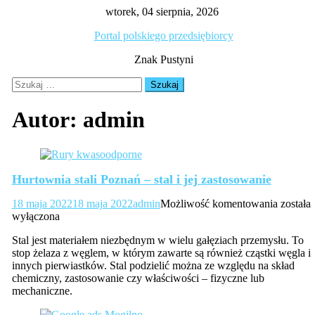
Skip
wtorek, 04 sierpnia, 2026
to
Portal polskiego przedsiębiorcy
content
Znak Pustyni
Szukaj:
Autor:
admin
Hurtownia stali Poznań – stal i jej zastosowanie
Hurtow
18 maja 2022
18 maja 2022
admin
Możliwość komentowania
została
stali
wyłączona
Poznań
Stal jest materiałem niezbędnym w wielu gałęziach przemysłu. To
–
stop żelaza z węglem, w którym zawarte są również cząstki węgla i
stal
innych pierwiastków. Stal podzielić można ze względu na skład
i
chemiczny, zastosowanie czy właściwości – fizyczne lub
jej
mechaniczne.
zastoso