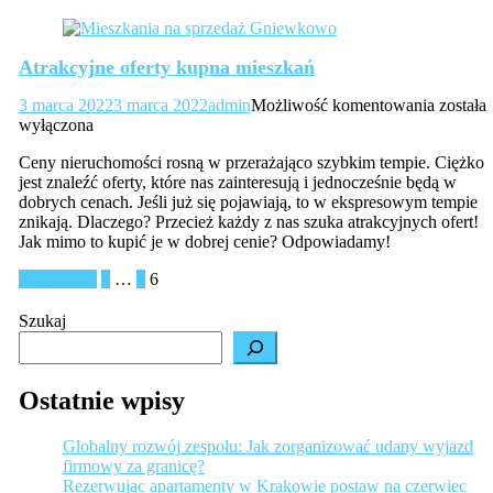
Atrakcyjne oferty kupna mieszkań
Atrakcy
3 marca 2022
3 marca 2022
admin
Możliwość komentowania
została
oferty
wyłączona
kupna
Ceny nieruchomości rosną w przerażająco szybkim tempie. Ciężko
mieszk
jest znaleźć oferty, które nas zainteresują i jednocześnie będą w
dobrych cenach. Jeśli już się pojawiają, to w ekspresowym tempie
znikają. Dlaczego? Przecież każdy z nas szuka atrakcyjnych ofert!
Jak mimo to kupić je w dobrej cenie? Odpowiadamy!
Stronicowanie
Poprzednie
1
…
5
6
wpisów
Szukaj
Ostatnie wpisy
Globalny rozwój zespołu: Jak zorganizować udany wyjazd
firmowy za granicę?
Rezerwując apartamenty w Krakowie postaw na czerwiec