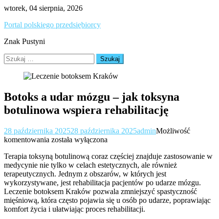
Skip
wtorek, 04 sierpnia, 2026
to
Portal polskiego przedsiębiorcy
content
Znak Pustyni
Szukaj:
Botoks a udar mózgu – jak toksyna
botulinowa wspiera rehabilitację
28 października 2025
28 października 2025
admin
Możliwość
Botoks
komentowania
została wyłączona
a
Terapia toksyną botulinową coraz częściej znajduje zastosowanie w
udar
medycynie nie tylko w celach estetycznych, ale również
mózgu
terapeutycznych. Jednym z obszarów, w których jest
–
wykorzystywane, jest rehabilitacja pacjentów po udarze mózgu.
jak
Leczenie botoksem Kraków pozwala zmniejszyć spastyczność
toksyna
mięśniową, która często pojawia się u osób po udarze, poprawiając
botulinowa
komfort życia i ułatwiając proces rehabilitacji.
wspiera
rehabilitację