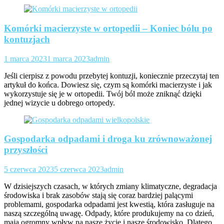
Komórki macierzyste w ortopedii – Koniec bólu po
kontuzjach
1 marca 2023
1 marca 2023
admin
Jeśli cierpisz z powodu przebytej kontuzji, koniecznie przeczytaj ten
artykuł do końca. Dowiesz się, czym są komórki macierzyste i jak
wykorzystuje się je w ortopedii. Twój ból może zniknąć dzięki
jednej wizycie u dobrego ortopedy.
Gospodarka odpadami i droga ku zrównoważonej
przyszłości
5 czerwca 2023
5 czerwca 2023
admin
W dzisiejszych czasach, w których zmiany klimatyczne, degradacja
środowiska i brak zasobów stają się coraz bardziej palącymi
problemami, gospodarka odpadami jest kwestią, która zasługuje na
naszą szczególną uwagę. Odpady, które produkujemy na co dzień,
mają ogromny wpływ na nasze życie i nasze środowisko. Dlatego