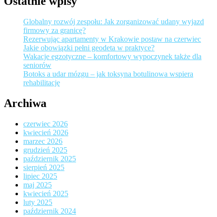
Ostatnie wpisy
Globalny rozwój zespołu: Jak zorganizować udany wyjazd
firmowy za granicę?
Rezerwując apartamenty w Krakowie postaw na czerwiec
Jakie obowiązki pełni geodeta w praktyce?
Wakacje egzotyczne – komfortowy wypoczynek także dla
seniorów
Botoks a udar mózgu – jak toksyna botulinowa wspiera
rehabilitację
Archiwa
czerwiec 2026
kwiecień 2026
marzec 2026
grudzień 2025
październik 2025
sierpień 2025
lipiec 2025
maj 2025
kwiecień 2025
luty 2025
październik 2024