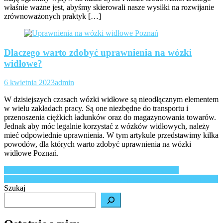
właśnie ważne jest, abyśmy skierowali nasze wysiłki na rozwijanie
zrównoważonych praktyk […]
Dlaczego warto zdobyć uprawnienia na wózki
widłowe?
6 kwietnia 2023
admin
W dzisiejszych czasach wózki widłowe są nieodłącznym elementem
w wielu zakładach pracy. Są one niezbędne do transportu i
przenoszenia ciężkich ładunków oraz do magazynowania towarów.
Jednak aby móc legalnie korzystać z wózków widłowych, należy
mieć odpowiednie uprawnienia. W tym artykule przedstawimy kilka
powodów, dla których warto zdobyć uprawnienia na wózki
widłowe Poznań.
Nawigacja
Rolety i żaluzje – funkcjonalna i stylowa ochrona okien
Wakacje egzotyczne – komfortowy wypoczynek także dla seniorów
wpisu
Szukaj