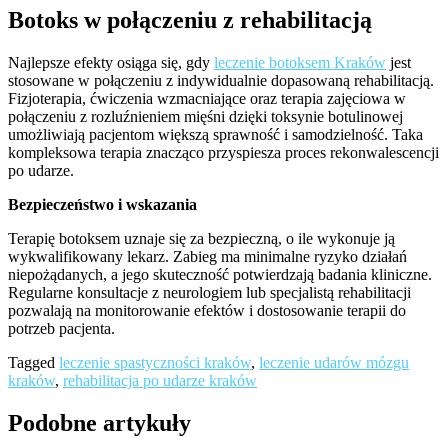
Botoks w połączeniu z rehabilitacją
Najlepsze efekty osiąga się, gdy
leczenie botoksem Kraków
jest
stosowane w połączeniu z indywidualnie dopasowaną rehabilitacją.
Fizjoterapia, ćwiczenia wzmacniające oraz terapia zajęciowa w
połączeniu z rozluźnieniem mięśni dzięki toksynie botulinowej
umożliwiają pacjentom większą sprawność i samodzielność. Taka
kompleksowa terapia znacząco przyspiesza proces rekonwalescencji
po udarze.
Bezpieczeństwo i wskazania
Terapię botoksem uznaje się za bezpieczną, o ile wykonuje ją
wykwalifikowany lekarz. Zabieg ma minimalne ryzyko działań
niepożądanych, a jego skuteczność potwierdzają badania kliniczne.
Regularne konsultacje z neurologiem lub specjalistą rehabilitacji
pozwalają na monitorowanie efektów i dostosowanie terapii do
potrzeb pacjenta.
Tagged
leczenie spastyczności kraków
,
leczenie udarów mózgu
kraków
,
rehabilitacja po udarze kraków
Podobne artykuły