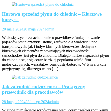
Hurtowa sprzedaż płynu do chłodnic – Kluczowe
korzyści
20 maja 2024
20 maja 2024
admin
W dzisiejszych czasach, dbanie o prawidłowe funkcjonowanie
pojazdów jest niezwykle istotne, zarówno dla właścicieli flot
transportowych, jak i indywidualnych kierowców. Jednym z
kluczowych elementów zapewniających niezawodność
samochodów jest płyn do chłodnic. Dlatego hurtowa sprzedaż płynu
do chłodnic staje się coraz bardziej popularna wśród firm
motoryzacyjnych, warsztatów oraz dystrybutorów. W tym artykule
przyjrzymy się, dlaczego warto […]
Jak zatrudnić cudzoziemca – Praktyczny
przewodnik dla pracodawców
28 lutego 2024
28 lutego 2024
admin
W globalnym świecie współczesnej pracy coraz częściej spotykamy