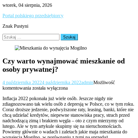
Skip
wtorek, 04 sierpnia, 2026
to
Portal polskiego przedsiębiorcy
content
Znak Pustyni
Szukaj:
Czy warto wynajmować mieszkanie od
osoby prywatnej?
4 października 2022
4 października 2022
admin
Możliwość
Czy
komentowania
została wyłączona
warto
Inflacja 2022 pokonała już wiele osób. Jeszcze nigdy nie
wynajmować
zdiagnozowano tak wielu osób z depresją w Polsce, co w tym roku.
mieszkanie
Coraz droższe jedzenie, podwyższone raty, leasing, banki, które nie
od
chcą udzielać kredytów, niepewne stanowiska pracy, strach przed
osoby
nadchodzącą zimą i brakiem węgla – oto z czym mierzymy od
prywatnej?
lutego. Ale w tym artykule skupimy się na nieruchomościach.
Powiemy głównie o wadach i zaletach jakie maja mieszkania do
wynajęcia Mogilno, w porównaniu z tymi na sprzedaż.