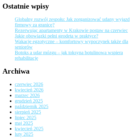
Ostatnie wpisy
Globalny rozwój zespołu: Jak zorganizować udany wyjazd
firmowy za granicę?
Rezerwując apartamenty w Krakowie postaw na czerwiec
Jakie obowiązki pełni geodeta w praktyce?
Wakacje egzotyczne – komfortowy wypoczynek także dla
seniorów
Botoks a udar mózgu – jak toksyna botulinowa wspiera
rehabilitację
Archiwa
czerwiec 2026
kwiecień 2026
marzec 2026
grudzień 2025
październik 2025
sierpień 2025
lipiec 2025
maj 2025
kwiecień 2025
luty 2025