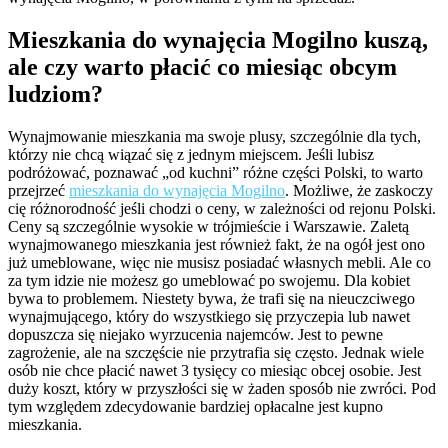
Mieszkania do wynajęcia Mogilno kuszą,
ale czy warto płacić co miesiąc obcym
ludziom?
Wynajmowanie mieszkania ma swoje plusy, szczególnie dla tych,
którzy nie chcą wiązać się z jednym miejscem. Jeśli lubisz
podróżować, poznawać „od kuchni” różne części Polski, to warto
przejrzeć
mieszkania do wynajęcia Mogilno
. Możliwe, że zaskoczy
cię różnorodność jeśli chodzi o ceny, w zależności od rejonu Polski.
Ceny są szczególnie wysokie w trójmieście i Warszawie. Zaletą
wynajmowanego mieszkania jest również fakt, że na ogół jest ono
już umeblowane, więc nie musisz posiadać własnych mebli. Ale co
za tym idzie nie możesz go umeblować po swojemu. Dla kobiet
bywa to problemem. Niestety bywa, że trafi się na nieuczciwego
wynajmującego, który do wszystkiego się przyczepia lub nawet
dopuszcza się niejako wyrzucenia najemców. Jest to pewne
zagrożenie, ale na szczęście nie przytrafia się często. Jednak wiele
osób nie chce płacić nawet 3 tysięcy co miesiąc obcej osobie. Jest
duży koszt, który w przyszłości się w żaden sposób nie zwróci. Pod
tym względem zdecydowanie bardziej opłacalne jest kupno
mieszkania.