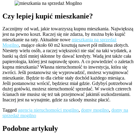
Czy lepiej kupić mieszkanie?
Zacznijmy od wad, jakie towarzyszą kupnu mieszkania. Największą
jest na pewno koszt. Raczej się nie zdarza, by można było kupić
mieszkanie na raty. Aktualnie nowe
mieszkania na sprzedaż
Mogilno
, mające około 60 m2 kosztują nawet pół miliona złotych.
Niestety wielu osób, a raczej większości nie stać na taki wydatek, a
banki są dziś mniej skłonne by dawać kredyty. Wadą jest także cała
papierologia, której jest naprawdę sporo. A co powiedzieć o zaletach
kupna mieszkania? Własna nieruchomość to inwestycja, która się
zwróci. Jeśli postanowisz się wyprowadzić, możesz wynajmować
mieszkanie. Będzie to dla ciebie stały dochód każdego miesiąca.
Jeśli postanowisz wrócić, będziesz miał gdzie. Gdybyś potrzebował
dużej gotówki, możesz nieruchomość sprzedać. W swoich czterech
ścianach nie musisz się też tak przejmować jakimiś uszkodzeniami.
Inaczej jest na wynajmie, gdzie za szkody musisz płacić.
Tagged
agencja nieruchomości mogilno
,
domy mogilno
,
domy na
sprzedaż mogilno
Podobne artykuły