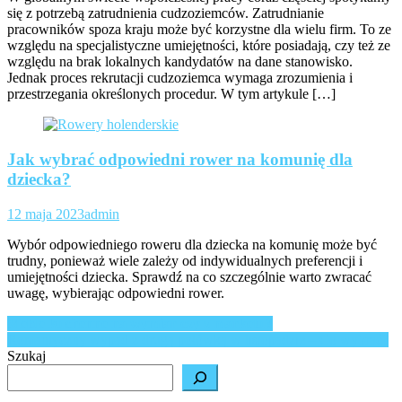
się z potrzebą zatrudnienia cudzoziemców. Zatrudnianie
pracowników spoza kraju może być korzystne dla wielu firm. To ze
względu na specjalistyczne umiejętności, które posiadają, czy też ze
względu na brak lokalnych kandydatów na dane stanowisko.
Jednak proces rekrutacji cudzoziemca wymaga zrozumienia i
przestrzegania określonych procedur. W tym artykule […]
Jak wybrać odpowiedni rower na komunię dla
dziecka?
12 maja 2023
admin
Wybór odpowiedniego roweru dla dziecka na komunię może być
trudny, ponieważ wiele zależy od indywidualnych preferencji i
umiejętności dziecka. Sprawdź na co szczególnie warto zwracać
uwagę, wybierając odpowiedni rower.
Nawigacja
Meble kuchenne na wymiar czy z marketu?
Romantyczny wypad z drugą połówką w listopadzie – Co wybrać?
wpisu
Szukaj