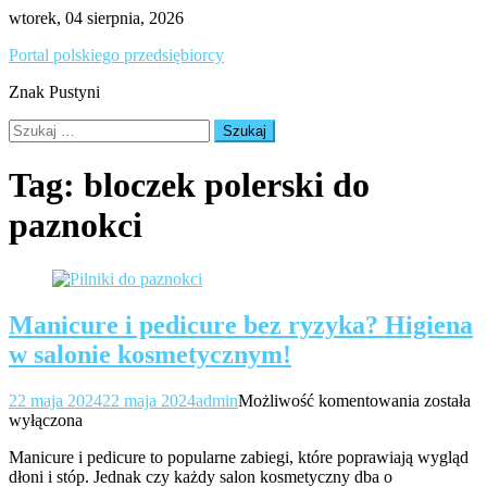
Skip
wtorek, 04 sierpnia, 2026
to
Portal polskiego przedsiębiorcy
content
Znak Pustyni
Szukaj:
Tag:
bloczek polerski do
paznokci
Manicure i pedicure bez ryzyka? Higiena
w salonie kosmetycznym!
Manicur
22 maja 2024
22 maja 2024
admin
Możliwość komentowania
została
i
wyłączona
pedicure
Manicure i pedicure to popularne zabiegi, które poprawiają wygląd
bez
dłoni i stóp. Jednak czy każdy salon kosmetyczny dba o
ryzyka?