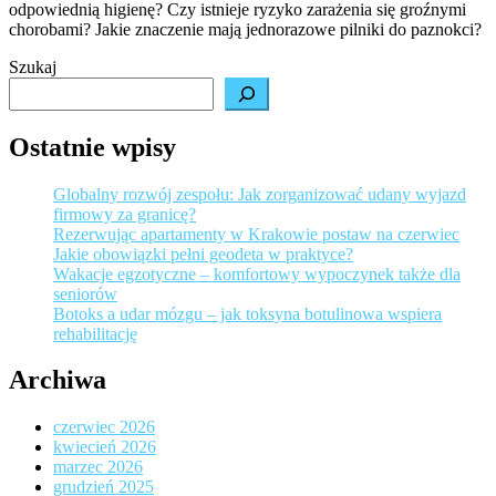
odpowiednią higienę? Czy istnieje ryzyko zarażenia się groźnymi
Higiena
chorobami? Jakie znaczenie mają jednorazowe pilniki do paznokci?
w
salonie
Szukaj
kosmety
Ostatnie wpisy
Globalny rozwój zespołu: Jak zorganizować udany wyjazd
firmowy za granicę?
Rezerwując apartamenty w Krakowie postaw na czerwiec
Jakie obowiązki pełni geodeta w praktyce?
Wakacje egzotyczne – komfortowy wypoczynek także dla
seniorów
Botoks a udar mózgu – jak toksyna botulinowa wspiera
rehabilitację
Archiwa
czerwiec 2026
kwiecień 2026
marzec 2026
grudzień 2025