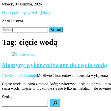
Skip
wtorek, 04 sierpnia, 2026
to
Portal polskiego przedsiębiorcy
content
Znak Pustyni
Szukaj:
Tag:
cięcie wodą
Maszyny wykorzystywane do cięcia wodą
Maszyny
7 kwietnia 2023
admin
Możliwość komentowania
została wyłączona
wykorzystywane
Cięcie wodą to jedna z metod, którą wykorzystuje się do obróbki me
do
samą wodą. Cięcie to wykonuje się nie tylko na metalach, ale również
cięcia
wodą
Szukaj