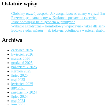
Ostatnie wpisy
Globalny rozwój zespołu: Jak zorganizować udany wyjazd fir
Rezerwując apartamenty w Krakowie postaw na czerwiec
Jakie obowiązki pełni geodeta w praktyce?
Wakacje egzotyczne – komfortowy wypoczynek także dla sen
Botoks a udar mózgu – jak toksyna botulinowa wspiera rehabili
Archiwa
czerwiec 2026
kwiecień 2026
marzec 2026
grudzień 2025
październik 2025
sierpień 2025
lipiec 2025
maj 2025
kwiecień 2025
luty 2025
październik 2024
lipiec 2024
maj 2024
luty 2024