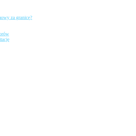
mowy za granicę?
iorów
tację