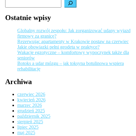
Ostatnie wpisy
Globalny rozwój zespołu: Jak zorganizować udany wyjazd
firmowy za granicę?
Rezerwując apartamenty w Krakowie postaw na czerwiec
Jakie obowiązki pełni geodeta w praktyce?
Wakacje egzotyczne – komfortowy wypoczynek także dla
seniorów
Botoks a udar mózgu – jak toksyna botulinowa wspiera
rehabilitację
Archiwa
czerwiec 2026
kwiecień 2026
marzec 2026
grudzień 2025
październik 2025
sierpień 2025
lipiec 2025
maj 2025