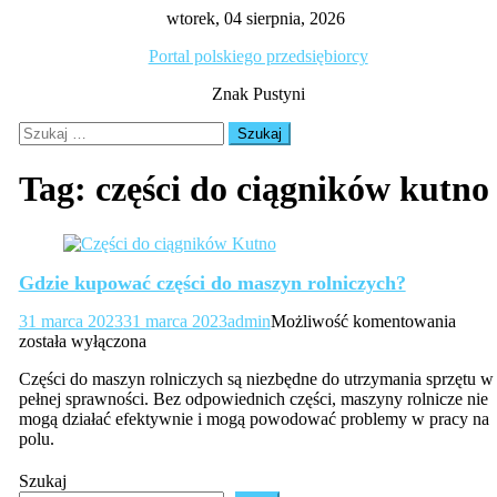
Skip
wtorek, 04 sierpnia, 2026
to
Portal polskiego przedsiębiorcy
content
Znak Pustyni
Szukaj:
Tag:
części do ciągników kutno
Gdzie kupować części do maszyn rolniczych?
Gdzie
31 marca 2023
31 marca 2023
admin
Możliwość komentowania
kupo
została wyłączona
części
Części do maszyn rolniczych są niezbędne do utrzymania sprzętu w
do
pełnej sprawności. Bez odpowiednich części, maszyny rolnicze nie
masz
mogą działać efektywnie i mogą powodować problemy w pracy na
rolni
polu.
Szukaj