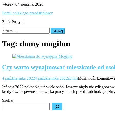
Skip
wtorek, 04 sierpnia, 2026
to
Portal polskiego przedsiębiorcy
content
Znak Pustyni
Szukaj:
Tag:
domy mogilno
Czy warto wynajmować mieszkanie od oso
4 października 2022
4 października 2022
admin
Możliwość komentow
Inflacja 2022 pokonała już wiele osób. Jeszcze nigdy nie zdiagnozowa
kredytów, niepewne stanowiska pracy, strach przed nadchodzącą zim
Szukaj