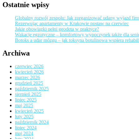
Ostatnie wpisy
Globalny rozwój zespołu: Jak zorganizować udany wyjazd fir
Rezerwując apartamenty w Krakowie postaw na czerwiec
Jakie obowiązki pełni geodeta w praktyce?
Wakacje egzotyczne – komfortowy wypoczynek także dla sen
Botoks a udar mózgu – jak toksyna botulinowa wspiera rehabili
Archiwa
czerwiec 2026
kwiecień 2026
marzec 2026
grudzień 2025
październik 2025
sierpień 2025
lipiec 2025
maj 2025
kwiecień 2025
luty 2025
październik 2024
lipiec 2024
maj 2024
luty 2024