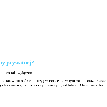
by prywatnej?
Czy
ania
została wyłączona
warto
no tak wielu osób z depresją w Polsce, co w tym roku. Coraz droższe j
wynajmować
ą i brakiem węgla – oto z czym mierzymy od lutego. Ale w tym artyku
mieszkanie
od
osoby
prywatnej?