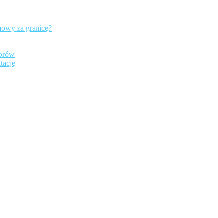
mowy za granicę?
iorów
tację