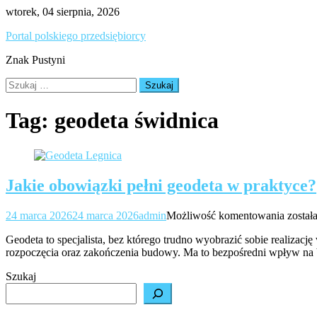
Skip
wtorek, 04 sierpnia, 2026
to
Portal polskiego przedsiębiorcy
content
Znak Pustyni
Szukaj:
Tag:
geodeta świdnica
Jakie obowiązki pełni geodeta w praktyce?
Jakie
24 marca 2026
24 marca 2026
admin
Możliwość komentowania
został
obowi
Geodeta to specjalista, bez którego trudno wyobrazić sobie realizac
pełni
rozpoczęcia oraz zakończenia budowy. Ma to bezpośredni wpływ na b
geodet
w
Szukaj
prakty