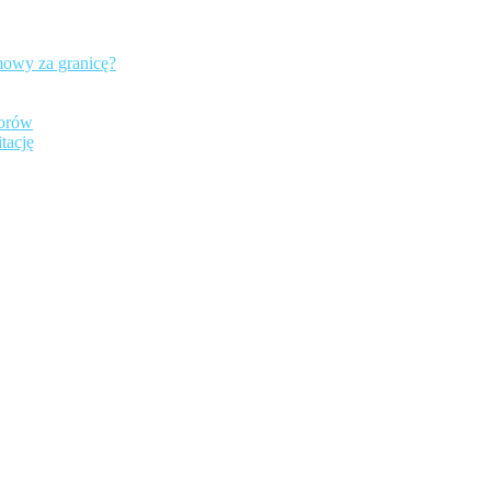
mowy za granicę?
iorów
tację