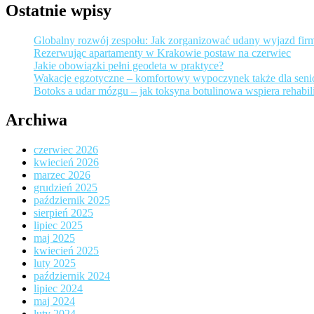
Ostatnie wpisy
Globalny rozwój zespołu: Jak zorganizować udany wyjazd fir
Rezerwując apartamenty w Krakowie postaw na czerwiec
Jakie obowiązki pełni geodeta w praktyce?
Wakacje egzotyczne – komfortowy wypoczynek także dla sen
Botoks a udar mózgu – jak toksyna botulinowa wspiera rehabili
Archiwa
czerwiec 2026
kwiecień 2026
marzec 2026
grudzień 2025
październik 2025
sierpień 2025
lipiec 2025
maj 2025
kwiecień 2025
luty 2025
październik 2024
lipiec 2024
maj 2024
luty 2024