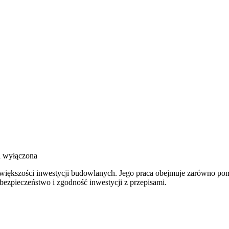
a wyłączona
ązki
ję większości inwestycji budowlanych. Jego praca obejmuje zarówno po
ezpieczeństwo i zgodność inwestycji z przepisami.
a
ce?