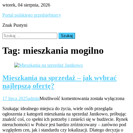
Skip
wtorek, 04 sierpnia, 2026
to
Portal polskiego przedsiębiorcy
content
Znak Pustyni
Szukaj:
Tag:
mieszkania mogilno
Mieszkania na sprzedaż – jak wybrać
najlepszą ofertę?
Mieszkania
17 lipca 2025
admin
Możliwość komentowania
została wyłączona
na
Szukając idealnego miejsca do życia, wiele osób przegląda
sprzedaż
ogłoszenia z kategorii mieszkania na sprzedaż Janikowo, próbując
–
znaleźć coś, co spełni ich potrzeby i zmieści się w budżecie. Rynek
jak
nieruchomości w Polsce jest bardzo zróżnicowany – zarówno pod
wybrać
względem cen, jak i standardu czy lokalizacji. Dlatego decyzja o
najlepszą