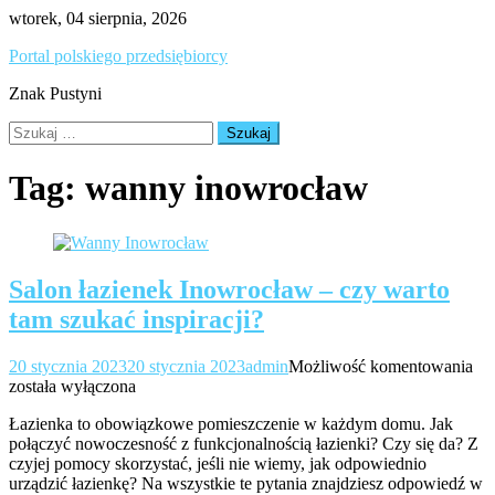
Skip
wtorek, 04 sierpnia, 2026
to
Portal polskiego przedsiębiorcy
content
Znak Pustyni
Szukaj:
Tag:
wanny inowrocław
Salon łazienek Inowrocław – czy warto
tam szukać inspiracji?
Sa
20 stycznia 2023
20 stycznia 2023
admin
Możliwość komentowania
łaz
została wyłączona
In
Łazienka to obowiązkowe pomieszczenie w każdym domu. Jak
–
połączyć nowoczesność z funkcjonalnością łazienki? Czy się da? Z
cz
czyjej pomocy skorzystać, jeśli nie wiemy, jak odpowiednio
wa
urządzić łazienkę? Na wszystkie te pytania znajdziesz odpowiedź w
ta