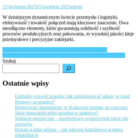
15 kwietnia 2025
15 kwietnia 2025
admin
W dzisiejszym dynamicznym świecie przemysłu i logistyki,
efektywność i trwałość połączeń mają kluczowe znaczenie. Dwa
nieodłączne elementy, które gwarantują solidność i szybkość
procesów produkcyjnych oraz pakowania, to wysokiej jakości kleje
przemysłowe i precyzyjne zaklejarki.
Nawigacja
Kręgosłup – Co może oznaczać jego ból? Jak leczyć?
Komórki macierzyste w ortopedii – Koniec bólu po kontuzjach
wpisu
Szukaj
Ostatnie wpisy
Globalny rozwój zespołu: Jak zorganizować udany wyjazd
firmowy za granicę?
Rezerwując apartamenty w Krakowie postaw na czerwiec
Jakie obowiązki pełni geodeta w praktyce?
Wakacje egzotyczne – komfortowy wypoczynek także dla
seniorów
Botoks a udar mózgu – jak toksyna botulinowa wspiera
rehabilitację