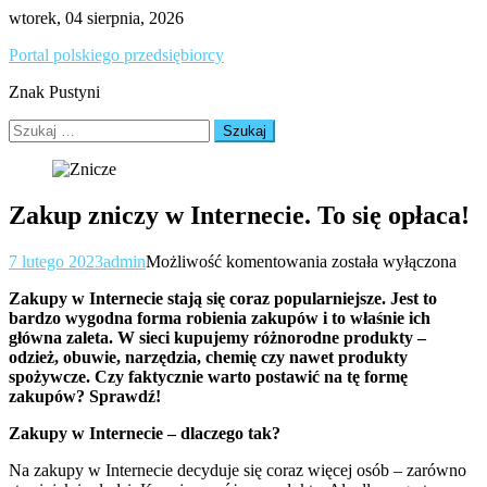
Skip
wtorek, 04 sierpnia, 2026
to
Portal polskiego przedsiębiorcy
content
Znak Pustyni
Szukaj:
Zakup zniczy w Internecie. To się opłaca!
Zakup
7 lutego 2023
admin
Możliwość komentowania
została wyłączona
zniczy
Zakupy w Internecie stają się coraz popularniejsze. Jest to
w
bardzo wygodna forma robienia zakupów i to właśnie ich
Internecie.
główna zaleta. W sieci kupujemy różnorodne produkty –
To
odzież, obuwie, narzędzia, chemię czy nawet produkty
się
spożywcze. Czy faktycznie warto postawić na tę formę
opłaca!
zakupów? Sprawdź!
Zakupy w Internecie – dlaczego tak?
Na zakupy w Internecie decyduje się coraz więcej osób – zarówno