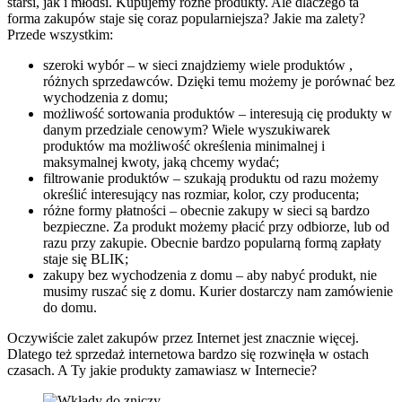
starsi, jak i młodsi. Kupujemy różne produkty. Ale dlaczego ta
forma zakupów staje się coraz popularniejsza? Jakie ma zalety?
Przede wszystkim:
szeroki wybór – w sieci znajdziemy wiele produktów ,
różnych sprzedawców. Dzięki temu możemy je porównać bez
wychodzenia z domu;
możliwość sortowania produktów – interesują cię produkty w
danym przedziale cenowym? Wiele wyszukiwarek
produktów ma możliwość określenia minimalnej i
maksymalnej kwoty, jaką chcemy wydać;
filtrowanie produktów – szukają produktu od razu możemy
określić interesujący nas rozmiar, kolor, czy producenta;
różne formy płatności – obecnie zakupy w sieci są bardzo
bezpieczne. Za produkt możemy płacić przy odbiorze, lub od
razu przy zakupie. Obecnie bardzo popularną formą zapłaty
staje się BLIK;
zakupy bez wychodzenia z domu – aby nabyć produkt, nie
musimy ruszać się z domu. Kurier dostarczy nam zamówienie
do domu.
Oczywiście zalet zakupów przez Internet jest znacznie więcej.
Dlatego też sprzedaż internetowa bardzo się rozwinęła w ostach
czasach. A Ty jakie produkty zamawiasz w Internecie?