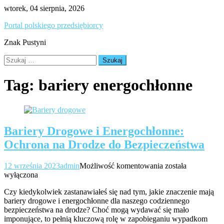
Skip
wtorek, 04 sierpnia, 2026
to
Portal polskiego przedsiębiorcy
content
Znak Pustyni
Szukaj:
Tag:
bariery energochłonne
Bariery Drogowe i Energochłonne:
Ochrona na Drodze do Bezpieczeństwa
Bariery
12 września 2023
admin
Możliwość komentowania
została
Drogowe
wyłączona
i
Czy kiedykolwiek zastanawiałeś się nad tym, jakie znaczenie mają
Energochłonne:
bariery drogowe i energochłonne dla naszego codziennego
Ochrona
bezpieczeństwa na drodze? Choć mogą wydawać się mało
na
imponujące, to pełnią kluczową rolę w zapobieganiu wypadkom
Drodze