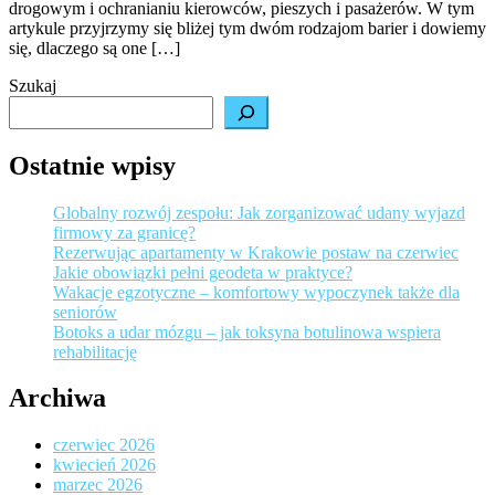
drogowym i ochranianiu kierowców, pieszych i pasażerów. W tym
do
artykule przyjrzymy się bliżej tym dwóm rodzajom barier i dowiemy
Bezpieczeństwa
się, dlaczego są one […]
Szukaj
Ostatnie wpisy
Globalny rozwój zespołu: Jak zorganizować udany wyjazd
firmowy za granicę?
Rezerwując apartamenty w Krakowie postaw na czerwiec
Jakie obowiązki pełni geodeta w praktyce?
Wakacje egzotyczne – komfortowy wypoczynek także dla
seniorów
Botoks a udar mózgu – jak toksyna botulinowa wspiera
rehabilitację
Archiwa
czerwiec 2026
kwiecień 2026
marzec 2026