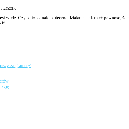
a
wyłączona
t wiele. Czy są to jednak skuteczne działania. Jak mieć pewność, że n
wić.
e
?
mowy za granicę?
iorów
tację