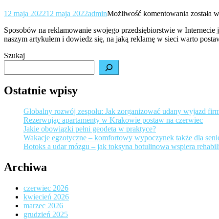
Skuteczn
12 maja 2022
12 maja 2022
admin
Możliwość komentowania
została 
reklama
Sposobów na reklamowanie swojego przedsiębiorstwie w Internecie jes
w
naszym artykułem i dowiedz się, na jaką reklamę w sieci warto posta
Interneci
–
Szukaj
czy
jest
możliwa
Ostatnie wpisy
Globalny rozwój zespołu: Jak zorganizować udany wyjazd fir
Rezerwując apartamenty w Krakowie postaw na czerwiec
Jakie obowiązki pełni geodeta w praktyce?
Wakacje egzotyczne – komfortowy wypoczynek także dla sen
Botoks a udar mózgu – jak toksyna botulinowa wspiera rehabili
Archiwa
czerwiec 2026
kwiecień 2026
marzec 2026
grudzień 2025