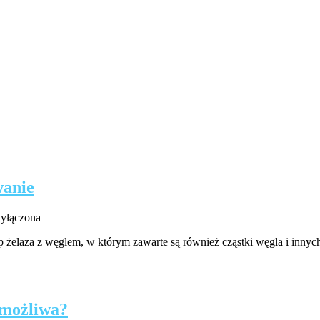
wanie
ia
wyłączona
p żelaza z węglem, w którym zawarte są również cząstki węgla i innyc
 możliwa?
anie