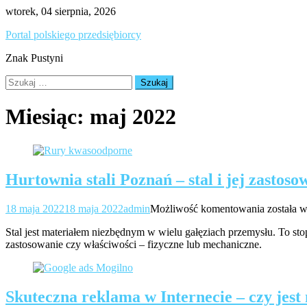
Skip
wtorek, 04 sierpnia, 2026
to
Portal polskiego przedsiębiorcy
content
Znak Pustyni
Szukaj:
Miesiąc:
maj 2022
Hurtownia stali Poznań – stal i jej zastoso
Hurtown
18 maja 2022
18 maja 2022
admin
Możliwość komentowania
została 
stali
Stal jest materiałem niezbędnym w wielu gałęziach przemysłu. To sto
Poznań
zastosowanie czy właściwości – fizyczne lub mechaniczne.
–
stal
i
jej
Skuteczna reklama w Internecie – czy jest
zastosow