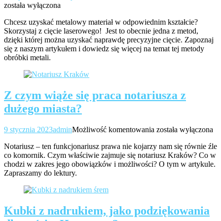
war
została wyłączona
pos
Chcesz uzyskać metalowy materiał w odpowiednim kształcie?
na
Skorzystaj z cięcie laserowego! Jest to obecnie jedna z metod,
no
dzięki której można uzyskać naprawdę precyzyjne cięcie. Zapoznaj
ma
się z naszym artykułem i dowiedz się więcej na temat tej metody
w
obróbki metali.
prz
Z czym wiąże się praca notariusza z
dużego miasta?
Z
9 stycznia 2023
admin
Możliwość komentowania
została wyłączona
czym
Notariusz – ten funkcjonariusz prawa nie kojarzy nam się równie źle
wiąże
co komornik. Czym właściwie zajmuje się notariusz Kraków? Co w
się
chodzi w zakres jego obowiązków i możliwości? O tym w artykule.
praca
Zapraszamy do lektury.
notariusza
z
dużego
miasta?
Kubki z nadrukiem, jako podziękowania