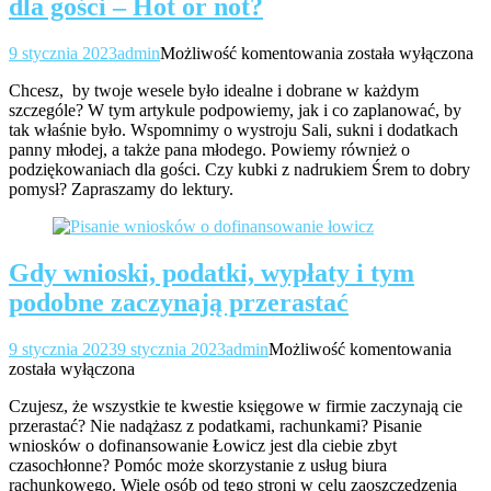
dla gości – Hot or not?
Kubki
9 stycznia 2023
admin
Możliwość komentowania
została wyłączona
z
Chcesz, by twoje wesele było idealne i dobrane w każdym
nadrukiem,
szczególe? W tym artykule podpowiemy, jak i co zaplanować, by
jako
tak właśnie było. Wspomnimy o wystroju Sali, sukni i dodatkach
podziękowania
panny młodej, a także pana młodego. Powiemy również o
dla
podziękowaniach dla gości. Czy kubki z nadrukiem Śrem to dobry
gości
pomysł? Zapraszamy do lektury.
–
Hot
or
not?
Gdy wnioski, podatki, wypłaty i tym
podobne zaczynają przerastać
Gdy
9 stycznia 2023
9 stycznia 2023
admin
Możliwość komentowania
wnios
została wyłączona
podat
Czujesz, że wszystkie te kwestie księgowe w firmie zaczynają cie
wypła
przerastać? Nie nadążasz z podatkami, rachunkami? Pisanie
i
wniosków o dofinansowanie Łowicz jest dla ciebie zbyt
tym
czasochłonne? Pomóc może skorzystanie z usług biura
podo
rachunkowego. Wiele osób od tego stroni w celu zaoszczędzenia
zaczy