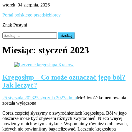
Skip
wtorek, 04 sierpnia, 2026
to
Portal polskiego przedsiębiorcy
content
Znak Pustyni
Szukaj:
Miesiąc:
styczeń 2023
Kręgosłup – Co może oznaczać jego ból?
Jak leczyć?
Kr
25 stycznia 2023
25 stycznia 2023
admin
Możliwość komentowania
–
została wyłączona
Co
Coraz częściej słyszymy o zwyrodnieniach kręgosłupa. Ból w jego
mo
obszarze może być objawem różnych zwyrodnień. Nieco więcej
oz
powiemy o nich w tym artykule. Wspomnimy również o objawach,
jeg
których nie powinniśmy bagatelizować. Leczenie kręgosłupa
ból