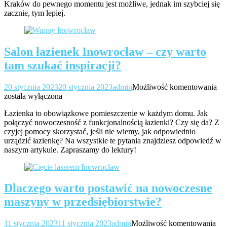
Kraków do pewnego momentu jest możliwe, jednak im szybciej się
Jak
zacznie, tym lepiej.
lec
Salon łazienek Inowrocław – czy warto
tam szukać inspiracji?
Sa
20 stycznia 2023
20 stycznia 2023
admin
Możliwość komentowania
łaz
została wyłączona
In
Łazienka to obowiązkowe pomieszczenie w każdym domu. Jak
–
połączyć nowoczesność z funkcjonalnością łazienki? Czy się da? Z
cz
czyjej pomocy skorzystać, jeśli nie wiemy, jak odpowiednio
wa
urządzić łazienkę? Na wszystkie te pytania znajdziesz odpowiedź w
ta
naszym artykule. Zapraszamy do lektury!
sz
ins
Dlaczego warto postawić na nowoczesne
maszyny w przedsiębiorstwie?
Dla
11 stycznia 2023
11 stycznia 2023
admin
Możliwość komentowania