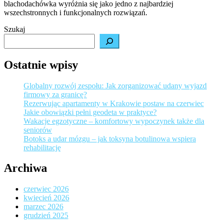
blachodachówka wyróżnia się jako jedno z najbardziej
Funkcj
wszechstronnych i funkcjonalnych rozwiązań.
Szukaj
Ostatnie wpisy
Globalny rozwój zespołu: Jak zorganizować udany wyjazd
firmowy za granicę?
Rezerwując apartamenty w Krakowie postaw na czerwiec
Jakie obowiązki pełni geodeta w praktyce?
Wakacje egzotyczne – komfortowy wypoczynek także dla
seniorów
Botoks a udar mózgu – jak toksyna botulinowa wspiera
rehabilitację
Archiwa
czerwiec 2026
kwiecień 2026
marzec 2026
grudzień 2025