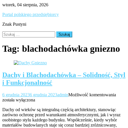
Skip
wtorek, 04 sierpnia, 2026
to
Portal polskiego przedsiębiorcy
content
Znak Pustyni
Szukaj:
Tag:
blachodachówka gniezno
Dachy i Blachodachówka – Solidność, Styl
i Funkcjonalność
Dachy
6 grudnia 2023
6 grudnia 2023
admin
Możliwość komentowania
i
została wyłączona
Blach
Dachy od wieków są integralną częścią architektury, stanowiąc
–
zarówno ochronę przed warunkami atmosferycznymi, jak i wyraz
Solidn
osobistego stylu każdego budynku. Współcześnie, kiedy wybór
Styl
materiałów budowlanych staje się coraz bardziej zróżnicowany,
i