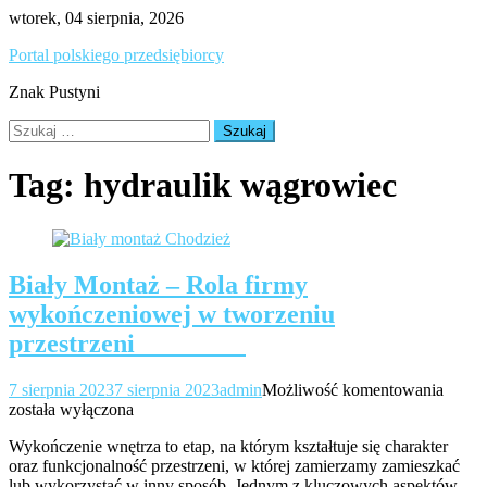
Skip
wtorek, 04 sierpnia, 2026
to
Portal polskiego przedsiębiorcy
content
Znak Pustyni
Szukaj:
Tag:
hydraulik wągrowiec
Biały Montaż – Rola firmy
wykończeniowej w tworzeniu
przestrzeni
Biały
7 sierpnia 2023
7 sierpnia 2023
admin
Możliwość komentowania
Monta
została wyłączona
–
Wykończenie wnętrza to etap, na którym kształtuje się charakter
Rola
oraz funkcjonalność przestrzeni, w której zamierzamy zamieszkać
firmy
lub wykorzystać w inny sposób. Jednym z kluczowych aspektów
wykoń