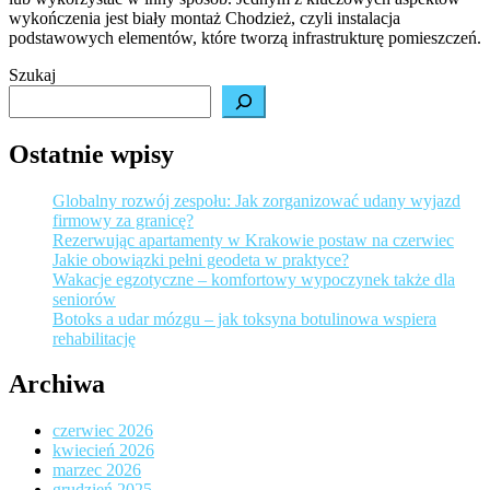
wykończenia jest biały montaż Chodzież, czyli instalacja
w
podstawowych elementów, które tworzą infrastrukturę pomieszczeń.
tworz
prz
Szukaj
Ostatnie wpisy
Globalny rozwój zespołu: Jak zorganizować udany wyjazd
firmowy za granicę?
Rezerwując apartamenty w Krakowie postaw na czerwiec
Jakie obowiązki pełni geodeta w praktyce?
Wakacje egzotyczne – komfortowy wypoczynek także dla
seniorów
Botoks a udar mózgu – jak toksyna botulinowa wspiera
rehabilitację
Archiwa
czerwiec 2026
kwiecień 2026
marzec 2026
grudzień 2025