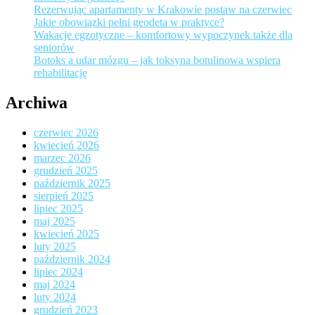
Rezerwując apartamenty w Krakowie postaw na czerwiec
Jakie obowiązki pełni geodeta w praktyce?
Wakacje egzotyczne – komfortowy wypoczynek także dla
seniorów
Botoks a udar mózgu – jak toksyna botulinowa wspiera
rehabilitację
Archiwa
czerwiec 2026
kwiecień 2026
marzec 2026
grudzień 2025
październik 2025
sierpień 2025
lipiec 2025
maj 2025
kwiecień 2025
luty 2025
październik 2024
lipiec 2024
maj 2024
luty 2024
grudzień 2023