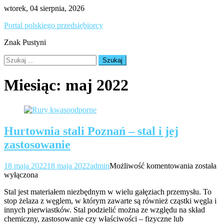
Skip
wtorek, 04 sierpnia, 2026
to
Portal polskiego przedsiębiorcy
content
Znak Pustyni
Szukaj:
Miesiąc:
maj 2022
Hurtownia stali Poznań – stal i jej
zastosowanie
Hurtown
18 maja 2022
18 maja 2022
admin
Możliwość komentowania
została
stali
wyłączona
Poznań
Stal jest materiałem niezbędnym w wielu gałęziach przemysłu. To
–
stop żelaza z węglem, w którym zawarte są również cząstki węgla i
stal
innych pierwiastków. Stal podzielić można ze względu na skład
i
chemiczny, zastosowanie czy właściwości – fizyczne lub
jej