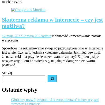
mechaniczne.
zastosow
Skuteczna reklama w Internecie – czy jest
możliwa?
Skuteczn
12 maja 2022
12 maja 2022
admin
Możliwość komentowania
została
reklama
wyłączona
w
Sposobów na reklamowanie swojego przedsiębiorstwie w Internecie
Interneci
jest wiele. Czy są to jednak skuteczne działania. Jak mieć pewność,
–
że nasza reklama przyniesie oczekiwane rezultaty? Zapoznaj się z
czy
naszym artykułem i dowiedz się, na jaką reklamę w sieci warto
jest
postawić.
możliwa
Szukaj
Ostatnie wpisy
Globalny rozwój zespołu: Jak zorganizować udany wyjazd
firmowy za granicę?