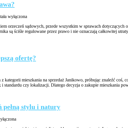
rawa?
okien
mornik
stała wyłączona
iem orzeczeń sądowych, przede wszystkim w sprawach dotyczących odz
dy
rnika są ściśle regulowane przez prawo i nie oznaczają całkowitej ut
racza
ie
sz
awa?
pszą ofertę?
 z kategorii mieszkania na sprzedaż Janikowo, próbując znaleźć coś, c
i standardu czy lokalizacji. Dlatego decyzja o zakupie mieszkania p
 pełną stylu i natury
k
wyłączona