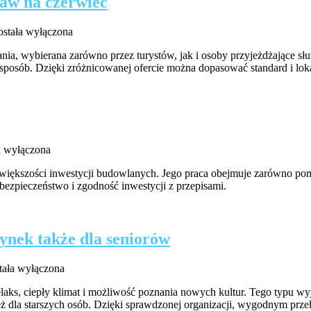
aw na czerwiec
anicę?
ezerwując
ostała wyłączona
partamenty
ia, wybierana zarówno przez turystów, jak i osoby przyjeżdżające słu
w
 sposób. Dzięki zróżnicowanej ofercie można dopasować standard i lok
rakowie
ostaw
a
zerwiec
a wyłączona
ązki
ję większości inwestycji budowlanych. Jego praca obejmuje zarówno po
ezpieczeństwo i zgodność inwestycji z przepisami.
a
ce?
nek także dla seniorów
kacje
tała wyłączona
otyczne
relaks, ciepły klimat i możliwość poznania nowych kultur. Tego typu 
la starszych osób. Dzięki sprawdzonej organizacji, wygodnym przelo
mfortowy