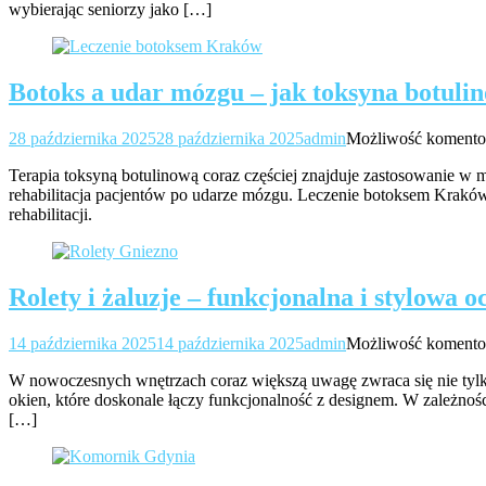
wybierając seniorzy jako […]
wy
tak
dla
sen
Botoks a udar mózgu – jak toksyna botulin
28 października 2025
28 października 2025
admin
Możliwość koment
Terapia toksyną botulinową coraz częściej znajduje zastosowanie w 
rehabilitacja pacjentów po udarze mózgu. Leczenie botoksem Kraków 
rehabilitacji.
Rolety i żaluzje – funkcjonalna i stylowa 
14 października 2025
14 października 2025
admin
Możliwość koment
W nowoczesnych wnętrzach coraz większą uwagę zwraca się nie tylko 
okien, które doskonale łączy funkcjonalność z designem. W zależnośc
[…]