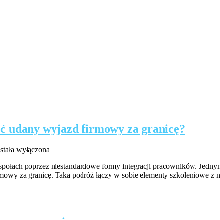
ać udany wyjazd firmowy za granicę?
obalny
stała wyłączona
zwój
 zespołach poprzez niestandardowe formy integracji pracowników. Jedny
społu:
rmowy za granicę. Taka podróż łączy w sobie elementy szkoleniowe z 
k
rganizować
dany
yjazd
irmowy