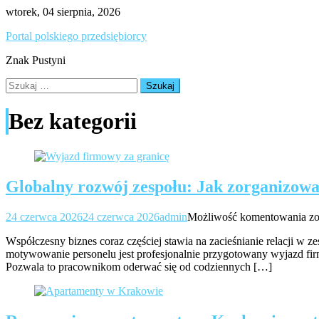
Skip
wtorek, 04 sierpnia, 2026
to
Portal polskiego przedsiębiorcy
content
Znak Pustyni
Szukaj:
Bez kategorii
Globalny rozwój zespołu: Jak zorganizow
Gl
24 czerwca 2026
24 czerwca 2026
admin
Możliwość komentowania
zo
ro
Współczesny biznes coraz częściej stawia na zacieśnianie relacji w
ze
motywowanie personelu jest profesjonalnie przygotowany wyjazd fi
Ja
Pozwala to pracownikom oderwać się od codziennych […]
zo
u
w
f
za