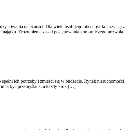
yskiwania należności. Dla wielu osób jego obecność kojarzy się z
raty majątku. Zrozumienie zasad postępowania komorniczego pozwala
o spełni ich potrzeby i zmieści się w budżecie. Rynek nieruchomości
owinna być przemyślana, a każdy krok […]