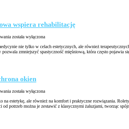
poczynek
że
iorów
owa wspiera rehabilitację
Botoks
owania
została wyłączona
a
medycynie nie tylko w celach estetycznych, ale również terapeutycznyc
udar
pozwala zmniejszyć spastyczność mięśniową, która często pojawia się 
mózgu
–
jak
toksyna
botulinowa
ochrona okien
wspiera
rehabilitację
Rolety
owania
została wyłączona
i
na estetykę, ale również na komfort i praktyczne rozwiązania. Rolety
żaluzje
i od potrzeb można je zestawić z klasycznymi żaluzjami, tworząc spój
–
funkcjonalna
i
stylowa
ochrona