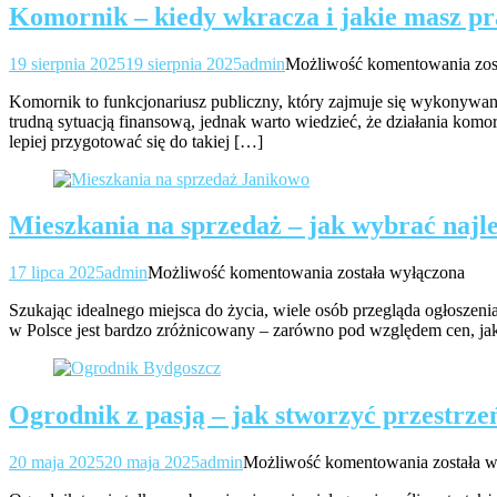
Komornik – kiedy wkracza i jakie masz p
Ko
19 sierpnia 2025
19 sierpnia 2025
admin
Możliwość komentowania
zo
–
Komornik to funkcjonariusz publiczny, który zajmuje się wykonywan
kie
trudną sytuacją finansową, jednak warto wiedzieć, że działania komo
wk
lepiej przygotować się do takiej […]
i
jak
ma
pr
Mieszkania na sprzedaż – jak wybrać najle
Mieszkania
17 lipca 2025
admin
Możliwość komentowania
została wyłączona
na
Szukając idealnego miejsca do życia, wiele osób przegląda ogłoszenia
sprzedaż
w Polsce jest bardzo zróżnicowany – zarówno pod względem cen, jak 
–
jak
wybrać
najlepszą
Ogrodnik z pasją – jak stworzyć przestrzeń
ofertę?
Ogrodni
20 maja 2025
20 maja 2025
admin
Możliwość komentowania
została 
z