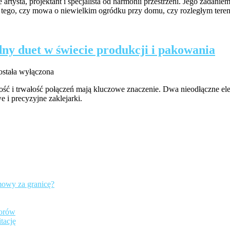
 artysta, projektant i specjalista od harmonii przestrzeni. Jego zadanie
od tego, czy mowa o niewielkim ogródku przy domu, czy rozległym ter
ń
dny duet w świecie produkcji i pakowania
leje
ostała wyłączona
rzemysłowe
ść i trwałość połączeń mają kluczowe znaczenie. Dwa nieodłączne ele
 i precyzyjne zaklejarki.
aklejarki
iezawodny
uet
w
wiecie
rodukcji
akowania
mowy za granicę?
iorów
tację