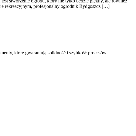
m jest stworzenie ogrodu, który nie tylko będzie piękny, ale również
enie rekreacyjnym, profesjonalny ogrodnik Bydgoszcz […]
menty, które gwarantują solidność i szybkość procesów