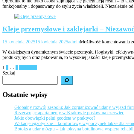
Ogrodnik to nie tylko osoba zajmująca się pielęgnacją roślin – to także
pasją
funkcjonalny i dopasowany do stylu życia właścicieli. Niezależnie 
–
jak
stworzyć
przestrze
Kleje przemysłowe i zaklejarki – Niezawo
pełną
stylu
i
K
15 kwietnia 2025
15 kwietnia 2025
admin
Możliwość komentowania
z
natury
p
W dzisiejszym dynamicznym świecie przemysłu i logistyki, efektywno
i
produkcyjnych oraz pakowania, to wysokiej jakości kleje przemysłowe
z
–
Stronicowanie
1
2
…
6
Następne
N
Szukaj
d
wpisów
ś
p
Ostatnie wpisy
i
p
Globalny rozwój zespołu: Jak zorganizować udany wyjazd fir
Rezerwując apartamenty w Krakowie postaw na czerwiec
Jakie obowiązki pełni geodeta w praktyce?
Wakacje egzotyczne – komfortowy wypoczynek także dla sen
Botoks a udar mózgu – jak toksyna botulinowa wspiera rehabili