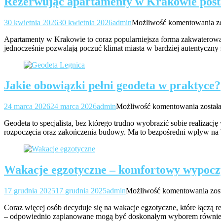
Rezerwując apartamenty w Krakowie post
gr
R
30 kwietnia 2026
30 kwietnia 2026
admin
Możliwość komentowania
z
a
Apartamenty w Krakowie to coraz popularniejsza forma zakwaterowan
jednocześnie pozwalają poczuć klimat miasta w bardziej autentyczny
K
p
n
c
Jakie obowiązki pełni geodeta w praktyce?
Jakie
24 marca 2026
24 marca 2026
admin
Możliwość komentowania
został
obowi
Geodeta to specjalista, bez którego trudno wyobrazić sobie realizac
pełni
rozpoczęcia oraz zakończenia budowy. Ma to bezpośredni wpływ na b
geodet
w
prakty
Wakacje egzotyczne – komfortowy wypoczy
Wa
17 grudnia 2025
17 grudnia 2025
admin
Możliwość komentowania
zos
egz
Coraz więcej osób decyduje się na wakacje egzotyczne, które łączą 
–
– odpowiednio zaplanowane mogą być doskonałym wyborem również d
ko