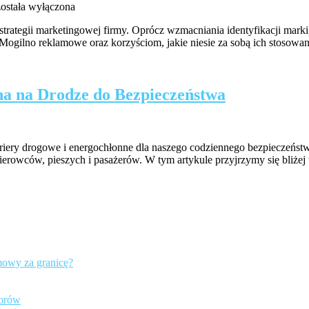
Skuteczność
została wyłączona
gadżetów
rategii marketingowej firmy. Oprócz wzmacniania identyfikacji marki, 
reklamowych
Mogilno reklamowe oraz korzyściom, jakie niesie za sobą ich stosowan
w
kreowaniu
marki
a na Drodze do Bezpieczeństwa
bariery drogowe i energochłonne dla naszego codziennego bezpieczeńs
rowców, pieszych i pasażerów. W tym artykule przyjrzymy się bliżej
mowy za granicę?
iorów