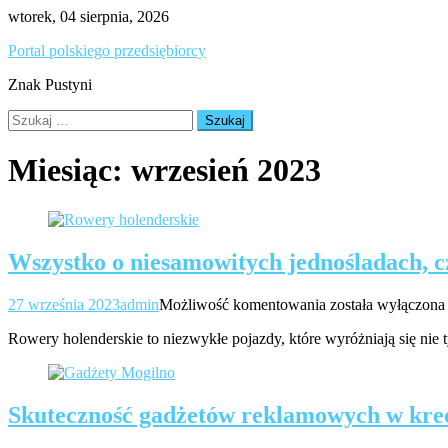
Skip
wtorek, 04 sierpnia, 2026
to
Portal polskiego przedsiębiorcy
content
Znak Pustyni
Szukaj:
Miesiąc:
wrzesień 2023
Wszystko o niesamowitych jednośladach, c
Wszystko
27 września 2023
admin
Możliwość komentowania
została wyłączona
o
Rowery holenderskie to niezwykłe pojazdy, które wyróżniają się nie 
niesamowitych
jednośladach,
czyli
rowerach
Skuteczność gadżetów reklamowych w kr
holenderskich