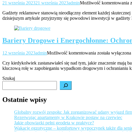
21 września 2023
21 września 2023
admin
Możliwość komentowania
Gadżety reklamowe stanowią nieodłączny element każdej skutecznej st
dzisiejszym artykule przyjrzymy się powodowi inwestycji w gadżety 
Bariery Drogowe i Energochłonne: Ochron
Bariery
12 września 2023
admin
Możliwość komentowania
została wyłączona
Drogowe
Czy kiedykolwiek zastanawiałeś się nad tym, jakie znaczenie mają 
i
kluczową rolę w zapobieganiu wypadkom drogowym i ochranianiu kie
Energochłonne:
Ochrona
Szukaj
na
Drodze
do
Bezpieczeństwa
Ostatnie wpisy
Globalny rozwój zespołu: Jak zorganizować udany wyjazd fir
Rezerwując apartamenty w Krakowie postaw na czerwiec
Jakie obowiązki pełni geodeta w praktyce?
Wakacje egzotyczne – komfortowy wypoczynek także dla sen