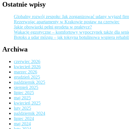
Ostatnie wpisy
Globalny rozwój zespołu: Jak zorganizować udany wyjazd fir
Rezerwując apartamenty w Krakowie postaw na czerwiec
Jakie obowiązki pełni geodeta w praktyce?
Wakacje egzotyczne – komfortowy wypoczynek także dla sen
Botoks a udar mózgu – jak toksyna botulinowa wspiera rehabili
Archiwa
czerwiec 2026
kwiecień 2026
marzec 2026
grudzień 2025
październik 2025
sierpień 2025
lipiec 2025
maj 2025
kwiecień 2025
luty 2025
październik 2024
lipiec 2024
maj 2024
luty 2024