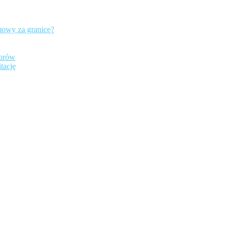
mowy za granicę?
iorów
tację