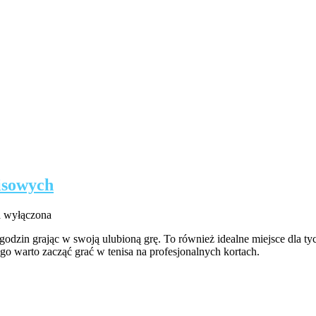
nisowych
tko,
a wyłączona
 godzin grając w swoją ulubioną grę. To również idealne miejsce dla t
go warto zacząć grać w tenisa na profesjonalnych kortach.
eć
h
owych