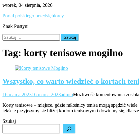
Skip
wtorek, 04 sierpnia, 2026
to
Portal polskiego przedsiębiorcy
content
Znak Pustyni
Szukaj:
Tag:
korty tenisowe mogilno
Wszystko, co warto wiedzieć o kortach te
Wszys
16 marca 2023
16 marca 2023
admin
Możliwość komentowania
został
co
Korty tenisowe – miejsce, gdzie miłośnicy tenisa mogą spędzić wiele
warto
tekście przyjrzymy się bliżej kortom tenisowym i dowiemy się, dlacze
wiedzi
o
Szukaj
kortac
tenis