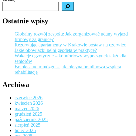
Ostatnie wpisy
Globalny rozwój zespołu: Jak zorganizować udany wyjazd
firmowy za granicę?
Rezerwując apartamenty w Krakowie postaw na czerwiec
Jakie obowiązki pełni geodeta w praktyce?
Wakacje egzotyczne – komfortowy wypoczynek także dla
seniorów
Botoks a udar mózgu – jak toksyna botulinowa wspiera
rehabilitację
Archiwa
czerwiec 2026
kwiecień 2026
marzec 2026
grudzień 2025
październik 2025
sierpień 2025
lipiec 2025
maj 2025