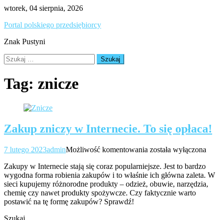
Skip
wtorek, 04 sierpnia, 2026
to
Portal polskiego przedsiębiorcy
content
Znak Pustyni
Szukaj:
Tag:
znicze
Zakup zniczy w Internecie. To się opłaca!
Zakup
7 lutego 2023
admin
Możliwość komentowania
została wyłączona
zniczy
Zakupy w Internecie stają się coraz popularniejsze. Jest to bardzo
w
wygodna forma robienia zakupów i to właśnie ich główna zaleta. W
Internecie.
sieci kupujemy różnorodne produkty – odzież, obuwie, narzędzia,
To
chemię czy nawet produkty spożywcze. Czy faktycznie warto
się
postawić na tę formę zakupów? Sprawdź!
opłaca!
Szukaj