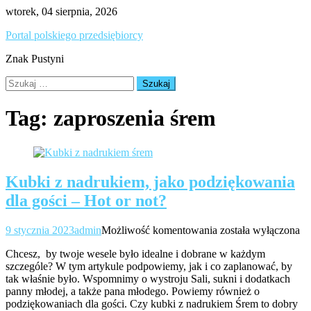
Skip
wtorek, 04 sierpnia, 2026
to
Portal polskiego przedsiębiorcy
content
Znak Pustyni
Szukaj:
Tag:
zaproszenia śrem
Kubki z nadrukiem, jako podziękowania
dla gości – Hot or not?
Kubki
9 stycznia 2023
admin
Możliwość komentowania
została wyłączona
z
Chcesz, by twoje wesele było idealne i dobrane w każdym
nadrukiem,
szczególe? W tym artykule podpowiemy, jak i co zaplanować, by
jako
tak właśnie było. Wspomnimy o wystroju Sali, sukni i dodatkach
podziękowania
panny młodej, a także pana młodego. Powiemy również o
dla
podziękowaniach dla gości. Czy kubki z nadrukiem Śrem to dobry
gości