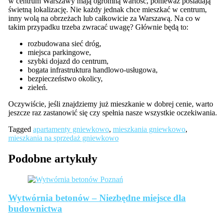
w centrum Warszawy mają ogromną wartość, ponieważ posiadają
świetną lokalizację. Nie każdy jednak chce mieszkać w centrum,
inny wolą na obrzeżach lub całkowicie za Warszawą. Na co w
takim przypadku trzeba zwracać uwagę? Głównie będą to:
rozbudowana sieć dróg,
miejsca parkingowe,
szybki dojazd do centrum,
bogata infrastruktura handlowo-usługowa,
bezpieczeństwo okolicy,
zieleń.
Oczywiście, jeśli znajdziemy już mieszkanie w dobrej cenie, warto
jeszcze raz zastanowić się czy spełnia nasze wszystkie oczekiwania.
Tagged
apartamenty gniewkowo
,
mieszkania gniewkowo
,
mieszkania na sprzedaż gniewkowo
Podobne artykuły
Wytwórnia betonów – Niezbędne miejsce dla
budownictwa