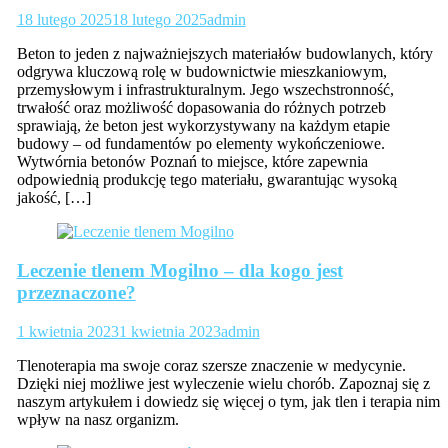
18 lutego 2025
18 lutego 2025
admin
Beton to jeden z najważniejszych materiałów budowlanych, który
odgrywa kluczową rolę w budownictwie mieszkaniowym,
przemysłowym i infrastrukturalnym. Jego wszechstronność,
trwałość oraz możliwość dopasowania do różnych potrzeb
sprawiają, że beton jest wykorzystywany na każdym etapie
budowy – od fundamentów po elementy wykończeniowe.
Wytwórnia betonów Poznań to miejsce, które zapewnia
odpowiednią produkcję tego materiału, gwarantując wysoką
jakość, […]
Leczenie tlenem Mogilno – dla kogo jest
przeznaczone?
1 kwietnia 2023
1 kwietnia 2023
admin
Tlenoterapia ma swoje coraz szersze znaczenie w medycynie.
Dzięki niej możliwe jest wyleczenie wielu chorób. Zapoznaj się z
naszym artykułem i dowiedz się więcej o tym, jak tlen i terapia nim
wpływ na nasz organizm.