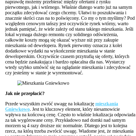
naprawdę możemy przebierać między ofertami z rynku
pierwotnego, jak i wtórnego. Właśnie dlatego warto już na samym
początku zdecydować czego chcemy. Ułatwi to poszukiwania i
znacznie skróci czas na to poświęcony. Co my o tym myślimy? Pod
względem cenowym tańszy jest oczywiście rynek wtórny, warto
jednak pamiętać, że wiele zależy od stanu takiego mieszkania. Jeśli
lokal wymaga dużego remontu czy solidnego odświeżenia,
całkowite koszty mogą się okazać wyższe niż przy zakupie
mieszkania od dewelopera. Rynek pierwotny oznacza z kolei
dodatkowe wydatki na wykończenie mieszkania w stanie
deweloperskim. Oczywiście czasem przytrafią się oferty, których
cena będzie zaskakująca i bardzo opłacalna dla nas. Wystarczy
wtedy szybko umówić się na oglądanie mieszkania i zdecydować
czy jesteśmy w stanie je wyremontować.
Jak nie przepłacić?
Przede wszystkim zwróć uwagę na lokalizację
mieszkania
Gniewkowo
. Jest to kluczowy element, który niesamowicie
wpływa na końcową cenę. Często to właśnie lokalizacja odpowiada
za tak wygórowane ceny. Przykładowo nad domki nad samym
morzem są 4 razy droższe nic normalnie. Dlatego jest to kolejna
rzecz, na którą trzeba zwrócić uwagę. Wiadome jest, że mieszkania