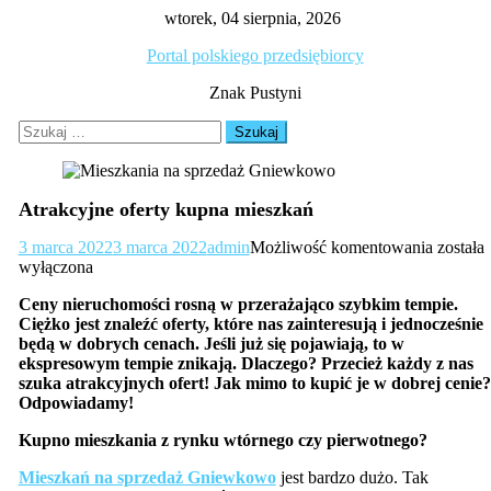
Skip
wtorek, 04 sierpnia, 2026
to
Portal polskiego przedsiębiorcy
content
Znak Pustyni
Szukaj:
Atrakcyjne oferty kupna mieszkań
Atrakcy
3 marca 2022
3 marca 2022
admin
Możliwość komentowania
została
oferty
wyłączona
kupna
Ceny nieruchomości rosną w przerażająco szybkim tempie.
mieszk
Ciężko jest znaleźć oferty, które nas zainteresują i jednocześnie
będą w dobrych cenach. Jeśli już się pojawiają, to w
ekspresowym tempie znikają. Dlaczego? Przecież każdy z nas
szuka atrakcyjnych ofert! Jak mimo to kupić je w dobrej cenie?
Odpowiadamy!
Kupno mieszkania z rynku wtórnego czy pierwotnego?
Mieszkań na sprzedaż Gniewkowo
jest bardzo dużo. Tak