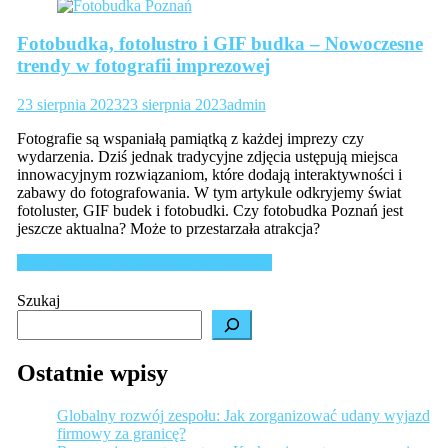
Fotobudka, fotolustro i GIF budka – Nowoczesne
trendy w fotografii imprezowej
23 sierpnia 2023
23 sierpnia 2023
admin
Fotografie są wspaniałą pamiątką z każdej imprezy czy
wydarzenia. Dziś jednak tradycyjne zdjęcia ustępują miejsca
innowacyjnym rozwiązaniom, które dodają interaktywności i
zabawy do fotografowania. W tym artykule odkryjemy świat
fotoluster, GIF budek i fotobudki. Czy fotobudka Poznań jest
jeszcze aktualna? Może to przestarzała atrakcja?
Nawigacja
Jakie jacuzzi wybrać do swojego domu?
wpisu
Szukaj
Ostatnie wpisy
Globalny rozwój zespołu: Jak zorganizować udany wyjazd
firmowy za granicę?