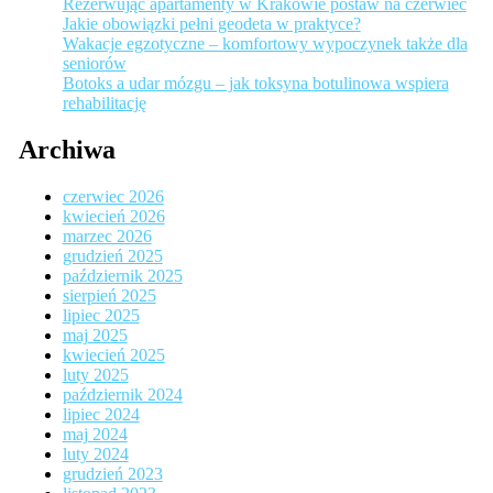
Rezerwując apartamenty w Krakowie postaw na czerwiec
Jakie obowiązki pełni geodeta w praktyce?
Wakacje egzotyczne – komfortowy wypoczynek także dla
seniorów
Botoks a udar mózgu – jak toksyna botulinowa wspiera
rehabilitację
Archiwa
czerwiec 2026
kwiecień 2026
marzec 2026
grudzień 2025
październik 2025
sierpień 2025
lipiec 2025
maj 2025
kwiecień 2025
luty 2025
październik 2024
lipiec 2024
maj 2024
luty 2024
grudzień 2023