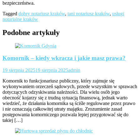
bezpieczeństwa.
Tagged
dobry notariusz kraków
,
tani notariusz kraków
,
usługi
notarialne kraków
Podobne artykuły
Komornik – kiedy wkracza i jakie masz prawa?
19 sierpnia 2025
19 sierpnia 2025
admin
Komornik to funkcjonariusz publiczny, który zajmuje się
wykonywaniem orzeczeń sądowych, przede wszystkim w sprawach
dotyczących odzyskiwania należności. Dla wielu osób jego
obecność kojarzy się z trudną sytuacją finansową, jednak warto
wiedzieć, że działania komornika są ściśle regulowane przez prawo
i nie oznaczają całkowitej utraty majątku. Zrozumienie zasad
postępowania komorniczego pozwala lepiej przygotować się do
takiej […]