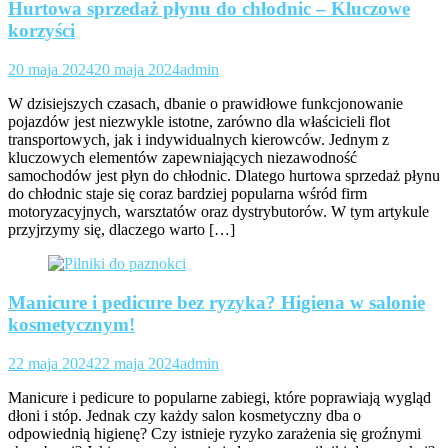
Hurtowa sprzedaż płynu do chłodnic – Kluczowe
korzyści
20 maja 2024
20 maja 2024
admin
W dzisiejszych czasach, dbanie o prawidłowe funkcjonowanie
pojazdów jest niezwykle istotne, zarówno dla właścicieli flot
transportowych, jak i indywidualnych kierowców. Jednym z
kluczowych elementów zapewniających niezawodność
samochodów jest płyn do chłodnic. Dlatego hurtowa sprzedaż płynu
do chłodnic staje się coraz bardziej popularna wśród firm
motoryzacyjnych, warsztatów oraz dystrybutorów. W tym artykule
przyjrzymy się, dlaczego warto […]
Manicure i pedicure bez ryzyka? Higiena w salonie
kosmetycznym!
22 maja 2024
22 maja 2024
admin
Manicure i pedicure to popularne zabiegi, które poprawiają wygląd
dłoni i stóp. Jednak czy każdy salon kosmetyczny dba o
odpowiednią higienę? Czy istnieje ryzyko zarażenia się groźnymi