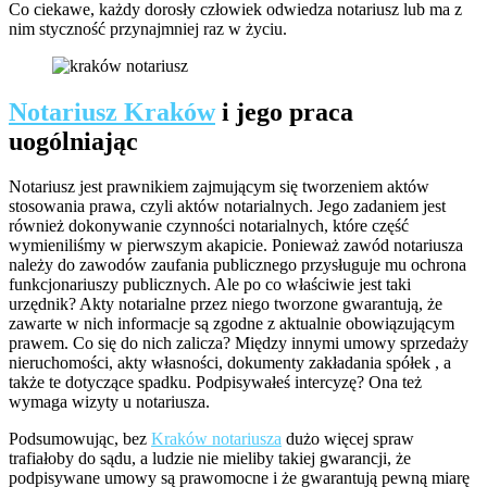
Co ciekawe, każdy dorosły człowiek odwiedza notariusz lub ma z
nim styczność przynajmniej raz w życiu.
Notariusz Kraków
i jego praca
uogólniając
Notariusz jest prawnikiem zajmującym się tworzeniem aktów
stosowania prawa, czyli aktów notarialnych. Jego zadaniem jest
również dokonywanie czynności notarialnych, które część
wymieniliśmy w pierwszym akapicie. Ponieważ zawód notariusza
należy do zawodów zaufania publicznego przysługuje mu ochrona
funkcjonariuszy publicznych. Ale po co właściwie jest taki
urzędnik? Akty notarialne przez niego tworzone gwarantują, że
zawarte w nich informacje są zgodne z aktualnie obowiązującym
prawem. Co się do nich zalicza? Między innymi umowy sprzedaży
nieruchomości, akty własności, dokumenty zakładania spółek , a
także te dotyczące spadku. Podpisywałeś intercyzę? Ona też
wymaga wizyty u notariusza.
Podsumowując, bez
Kraków notariusza
dużo więcej spraw
trafiałoby do sądu, a ludzie nie mieliby takiej gwarancji, że
podpisywane umowy są prawomocne i że gwarantują pewną miarę