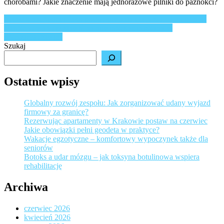
chorobami? Jakie znaczenie mają jednorazowe pilniki do paznokci?
Nawigacja
Kubki z nadrukiem, jako podziękowania dla gości – Hot or not?
Dlaczego warto postawić na nowoczesne maszyny w
wpisu
przedsiębiorstwie?
Szukaj
Ostatnie wpisy
Globalny rozwój zespołu: Jak zorganizować udany wyjazd
firmowy za granicę?
Rezerwując apartamenty w Krakowie postaw na czerwiec
Jakie obowiązki pełni geodeta w praktyce?
Wakacje egzotyczne – komfortowy wypoczynek także dla
seniorów
Botoks a udar mózgu – jak toksyna botulinowa wspiera
rehabilitację
Archiwa
czerwiec 2026
kwiecień 2026