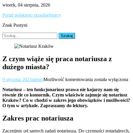
Skip
wtorek, 04 sierpnia, 2026
to
Portal polskiego przedsiębiorcy
content
Znak Pustyni
Szukaj:
Z czym wiąże się praca notariusza z
dużego miasta?
Z
9 stycznia 2023
admin
Możliwość komentowania
została wyłączona
czym
Notariusz – ten funkcjonariusz prawa nie kojarzy nam się
wiąże
równie źle co komornik. Czym właściwie zajmuje się notariusz
się
Kraków? Co w chodzi w zakres jego obowiązków i możliwości?
praca
O tym w artykule. Zapraszamy do lektury.
notariusza
z
dużego
Zakres prac notariusza
miasta?
Zacznijmy od samych zadań notariusza. Do czynności notarialnych,