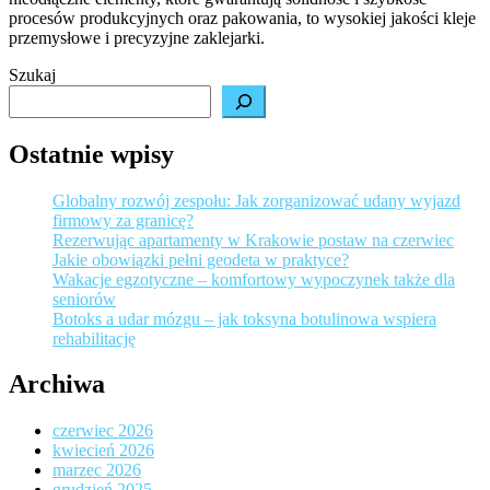
procesów produkcyjnych oraz pakowania, to wysokiej jakości kleje
du
przemysłowe i precyzyjne zaklejarki.
w
św
Szukaj
pr
i
p
Ostatnie wpisy
Globalny rozwój zespołu: Jak zorganizować udany wyjazd
firmowy za granicę?
Rezerwując apartamenty w Krakowie postaw na czerwiec
Jakie obowiązki pełni geodeta w praktyce?
Wakacje egzotyczne – komfortowy wypoczynek także dla
seniorów
Botoks a udar mózgu – jak toksyna botulinowa wspiera
rehabilitację
Archiwa
czerwiec 2026
kwiecień 2026
marzec 2026
grudzień 2025