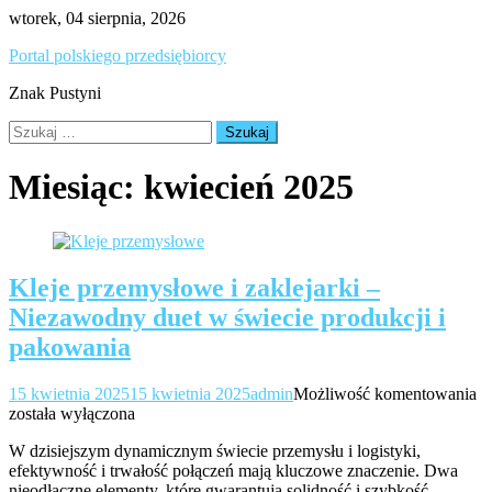
Skip
wtorek, 04 sierpnia, 2026
to
Portal polskiego przedsiębiorcy
content
Znak Pustyni
Szukaj:
Miesiąc:
kwiecień 2025
Kleje przemysłowe i zaklejarki –
Niezawodny duet w świecie produkcji i
pakowania
Kl
15 kwietnia 2025
15 kwietnia 2025
admin
Możliwość komentowania
p
została wyłączona
i
W dzisiejszym dynamicznym świecie przemysłu i logistyki,
za
efektywność i trwałość połączeń mają kluczowe znaczenie. Dwa
–
nieodłączne elementy, które gwarantują solidność i szybkość
N