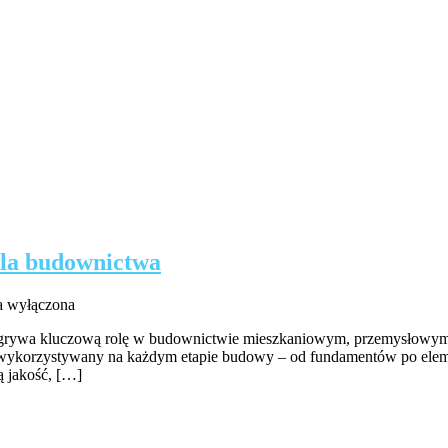
dla budownictwa
rnia
ła wyłączona
ów
dgrywa kluczową rolę w budownictwie mieszkaniowym, przemysłowym i 
st wykorzystywany na każdym etapie budowy – od fundamentów po ele
ędne
ą jakość, […]
e
nictwa