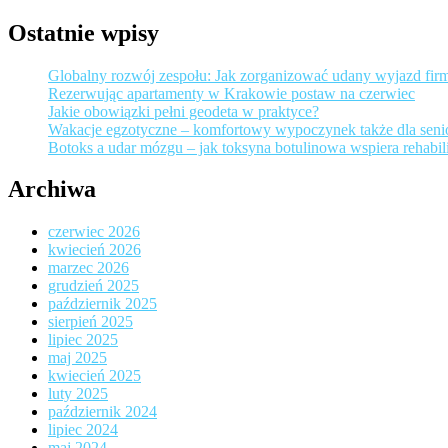
Ostatnie wpisy
Globalny rozwój zespołu: Jak zorganizować udany wyjazd fir
Rezerwując apartamenty w Krakowie postaw na czerwiec
Jakie obowiązki pełni geodeta w praktyce?
Wakacje egzotyczne – komfortowy wypoczynek także dla sen
Botoks a udar mózgu – jak toksyna botulinowa wspiera rehabili
Archiwa
czerwiec 2026
kwiecień 2026
marzec 2026
grudzień 2025
październik 2025
sierpień 2025
lipiec 2025
maj 2025
kwiecień 2025
luty 2025
październik 2024
lipiec 2024
maj 2024