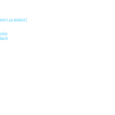
mowy za granicę?
iorów
tację