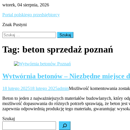
Skip
wtorek, 04 sierpnia, 2026
to
Portal polskiego przedsiębiorcy
content
Znak Pustyni
Szukaj:
Tag:
beton sprzedaż poznań
Wytwórnia betonów – Niezbędne miejsce 
Wytwó
18 lutego 2025
18 lutego 2025
admin
Możliwość komentowania
zosta
beton
Beton to jeden z najważniejszych materiałów budowlanych, który o
–
możliwość dopasowania do różnych potrzeb sprawiają, że beton je
Niezb
zapewnia odpowiednią produkcję tego materiału, gwarantując wysok
miejsc
dla
Szukaj
budow