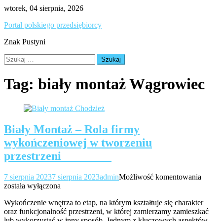
Skip
wtorek, 04 sierpnia, 2026
to
Portal polskiego przedsiębiorcy
content
Znak Pustyni
Szukaj:
Tag:
biały montaż Wągrowiec
Biały Montaż – Rola firmy
wykończeniowej w tworzeniu
przestrzeni
Biały
7 sierpnia 2023
7 sierpnia 2023
admin
Możliwość komentowania
Monta
została wyłączona
–
Wykończenie wnętrza to etap, na którym kształtuje się charakter
Rola
oraz funkcjonalność przestrzeni, w której zamierzamy zamieszkać
firmy
lub wykorzystać w inny sposób. Jednym z kluczowych aspektów
wykoń