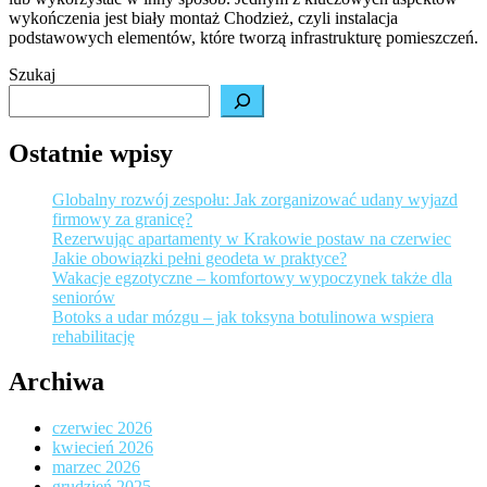
wykończenia jest biały montaż Chodzież, czyli instalacja
w
podstawowych elementów, które tworzą infrastrukturę pomieszczeń.
tworz
prz
Szukaj
Ostatnie wpisy
Globalny rozwój zespołu: Jak zorganizować udany wyjazd
firmowy za granicę?
Rezerwując apartamenty w Krakowie postaw na czerwiec
Jakie obowiązki pełni geodeta w praktyce?
Wakacje egzotyczne – komfortowy wypoczynek także dla
seniorów
Botoks a udar mózgu – jak toksyna botulinowa wspiera
rehabilitację
Archiwa
czerwiec 2026
kwiecień 2026
marzec 2026
grudzień 2025