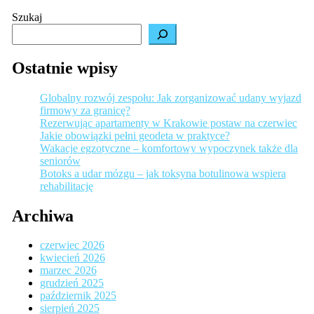
Szukaj
Ostatnie wpisy
Globalny rozwój zespołu: Jak zorganizować udany wyjazd
firmowy za granicę?
Rezerwując apartamenty w Krakowie postaw na czerwiec
Jakie obowiązki pełni geodeta w praktyce?
Wakacje egzotyczne – komfortowy wypoczynek także dla
seniorów
Botoks a udar mózgu – jak toksyna botulinowa wspiera
rehabilitację
Archiwa
czerwiec 2026
kwiecień 2026
marzec 2026
grudzień 2025
październik 2025
sierpień 2025