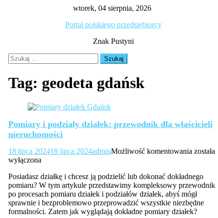
Skip
wtorek, 04 sierpnia, 2026
to
Portal polskiego przedsiębiorcy
content
Znak Pustyni
Szukaj:
Tag:
geodeta gdańsk
Pomiary i podziały działek: przewodnik dla właścicieli
nieruchomości
Pomiar
18 lipca 2024
18 lipca 2024
admin
Możliwość komentowania
została
i
wyłączona
podział
Posiadasz działkę i chcesz ją podzielić lub dokonać dokładnego
działek:
pomiaru? W tym artykule przedstawimy kompleksowy przewodnik
przewo
po procesach pomiaru działek i podziałów działek, abyś mógł
dla
sprawnie i bezproblemowo przeprowadzić wszystkie niezbędne
właścici
formalności. Zatem jak wyglądają dokładne pomiary działek?
nieruch