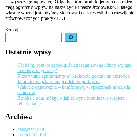
naszą szczególną uwagę. Odpady, które produkujemy na co dzień,
przy
mają ogromny wpływ na nasze życie i nasze środowisko. Dlatego
właśnie ważne jest, abyśmy skierowali nasze wysiłki na rozwijanie
zrównoważonych praktyk […]
Szukaj
Ostatnie wpisy
Globalny rozwój zespołu: Jak zorganizować udany wyjazd
firmowy za granicę?
Rezerwując apartamenty w Krakowie postaw na czerwiec
Jakie obowiązki pełni geodeta w praktyce?
Wakacje egzotyczne – komfortowy wypoczynek także dla
seniorów
Botoks a udar mózgu – jak toksyna botulinowa wspiera
rehabilitację
Archiwa
czerwiec 2026
kwiecień 2026