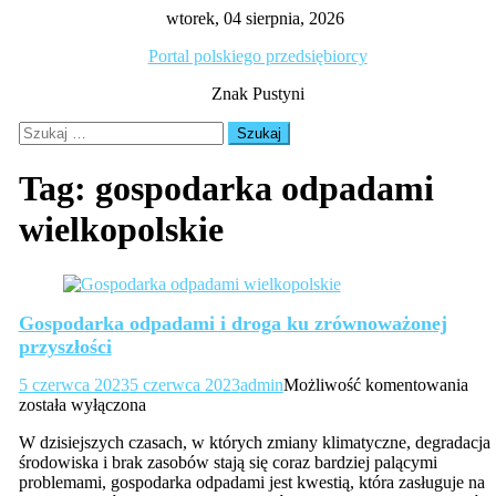
Skip
wtorek, 04 sierpnia, 2026
to
Portal polskiego przedsiębiorcy
content
Znak Pustyni
Szukaj:
Tag:
gospodarka odpadami
wielkopolskie
Gospodarka odpadami i droga ku zrównoważonej
przyszłości
Gos
5 czerwca 2023
5 czerwca 2023
admin
Możliwość komentowania
odp
została wyłączona
i
W dzisiejszych czasach, w których zmiany klimatyczne, degradacja
dro
środowiska i brak zasobów stają się coraz bardziej palącymi
ku
problemami, gospodarka odpadami jest kwestią, która zasługuje na
zró