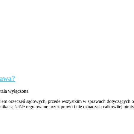
rawa?
mornik
stała wyłączona
iem orzeczeń sądowych, przede wszystkim w sprawach dotyczących odz
dy
rnika są ściśle regulowane przez prawo i nie oznaczają całkowitej ut
racza
ie
sz
awa?