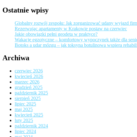
Ostatnie wpisy
Globalny rozwój zespołu: Jak zorganizować udany wyjazd fir
Rezerwując apartamenty w Krakowie postaw na czerwiec
Jakie obowiązki pełni geodeta w praktyce?
Wakacje egzotyczne – komfortowy wypoczynek także dla sen
Botoks a udar mózgu – jak toksyna botulinowa wspiera rehabili
Archiwa
czerwiec 2026
kwiecień 2026
marzec 2026
grudzień 2025
październik 2025
sierpień 2025
lipiec 2025
maj 2025
kwiecień 2025
luty 2025
październik 2024
lipiec 2024
maj 2024