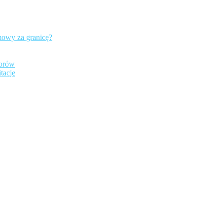
mowy za granicę?
iorów
tację