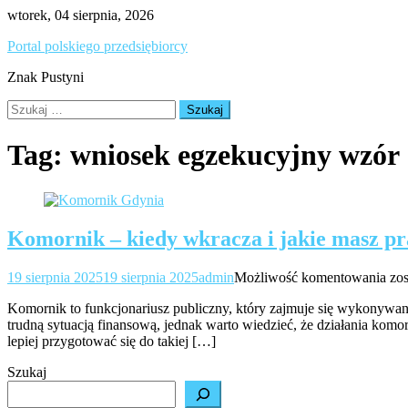
Skip
wtorek, 04 sierpnia, 2026
to
Portal polskiego przedsiębiorcy
content
Znak Pustyni
Szukaj:
Tag:
wniosek egzekucyjny wzór
Komornik – kiedy wkracza i jakie masz p
Ko
19 sierpnia 2025
19 sierpnia 2025
admin
Możliwość komentowania
zo
–
Komornik to funkcjonariusz publiczny, który zajmuje się wykonywan
kie
trudną sytuacją finansową, jednak warto wiedzieć, że działania komo
wk
lepiej przygotować się do takiej […]
i
jak
Szukaj
ma
pr