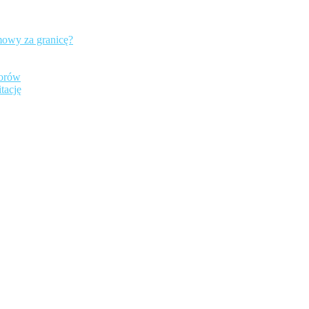
mowy za granicę?
iorów
tację