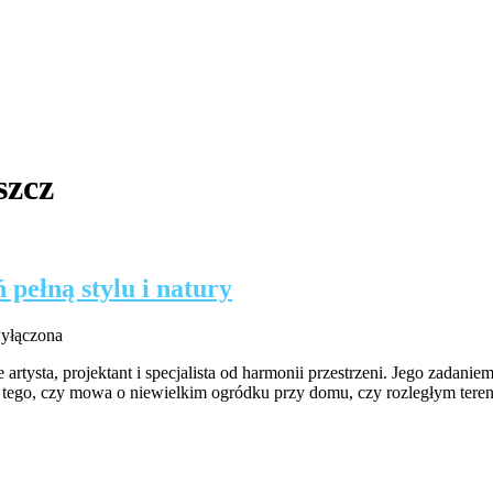
szcz
 pełną stylu i natury
k
wyłączona
 artysta, projektant i specjalista od harmonii przestrzeni. Jego zadanie
od tego, czy mowa o niewielkim ogródku przy domu, czy rozległym ter
ń