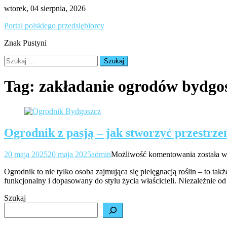
Skip
wtorek, 04 sierpnia, 2026
to
Portal polskiego przedsiębiorcy
content
Znak Pustyni
Szukaj:
Tag:
zakładanie ogrodów bydgo
Ogrodnik z pasją – jak stworzyć przestrzeń
Ogrodni
20 maja 2025
20 maja 2025
admin
Możliwość komentowania
została 
z
Ogrodnik to nie tylko osoba zajmująca się pielęgnacją roślin – to także
pasją
funkcjonalny i dopasowany do stylu życia właścicieli. Niezależnie 
–
jak
Szukaj
stworzyć
przestrze
pełną
stylu