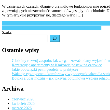
W dzisiejszych czasach, dbanie o prawidłowe funkcjonowanie pojazdó
zapewniających niezawodność samochodów jest płyn do chłodnic. Dlat
W tym artykule przyjrzymy się, dlaczego warto […]
Nawigacja
Jakie prawa musi znać księgowa? Czy ponosi odpowiedzialność za b
Kubki z nadrukiem, jako podziękowania dla gości – Hot or not?
wpisu
Szukaj
Ostatnie wpisy
Globalny rozwój zespołu: Jak zorganizować udany wyjazd fir
Rezerwując apartamenty w Krakowie postaw na czerwiec
Jakie obowiązki pełni geodeta w praktyce?
Wakacje egzotyczne – komfortowy wypoczynek także dla sen
Botoks a udar mózgu – jak toksyna botulinowa wspiera rehabili
Archiwa
czerwiec 2026
kwiecień 2026
marzec 2026