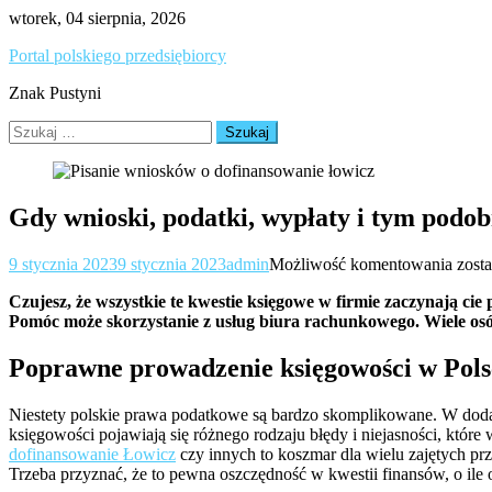
Skip
wtorek, 04 sierpnia, 2026
to
Portal polskiego przedsiębiorcy
content
Znak Pustyni
Szukaj:
Gdy wnioski, podatki, wypłaty i tym podob
Gdy
9 stycznia 2023
9 stycznia 2023
admin
Możliwość komentowania
zost
wnio
Czujesz, że wszystkie te kwestie księgowe w firmie zaczynają ci
podat
Pomóc może skorzystanie z usług biura rachunkowego. Wiele osób
wypł
i
tym
Poprawne prowadzenie księgowości w Pols
podo
zacz
Niestety polskie prawa podatkowe są bardzo skomplikowane. W dod
przer
księgowości pojawiają się różnego rodzaju błędy i niejasności, któr
dofinansowanie Łowicz
czy innych to koszmar dla wielu zajętych p
Trzeba przyznać, że to pewna oszczędność w kwestii finansów, o ile 