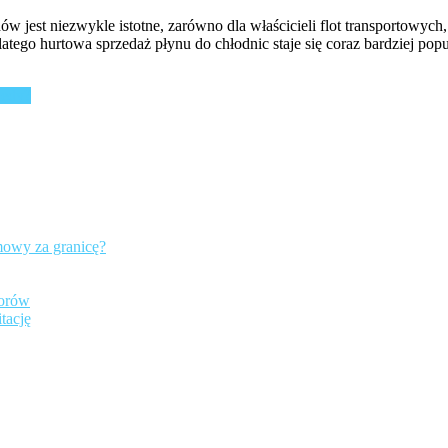
w jest niezwykle istotne, zarówno dla właścicieli flot transportowy
ego hurtowa sprzedaż płynu do chłodnic staje się coraz bardziej pop
łędy?
mowy za granicę?
iorów
tację