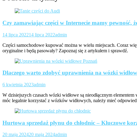
Czy zamawiając części w Internecie mamy pewność, ż
14 lipca 2022
14 lipca 2022
admin
Części samochodowe kupować można w wielu miejscach. Coraz więcej
oryginalne i będą pasowały? Zapoznaj się z artykułem i sprawdź.
Dlaczego warto zdobyć uprawnienia na wózki widło
6 kwietnia 2023
admin
W dzisiejszych czasach wózki widłowe są nieodłącznym elementem w
móc legalnie korzystać z wózków widłowych, należy mieć odpowied
Hurtowa sprzedaż płynu do chłodnic – Kluczowe korz
20 maja 2024
20 maja 2024
admin