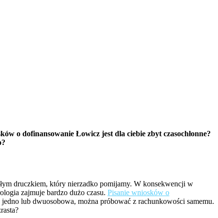
sków o dofinansowanie Łowicz jest dla ciebie zbyt czasochłonne?
to?
ałym druczkiem, który nierzadko pomijamy. W konsekwencji w
rologia zajmuje bardzo dużo czasu.
Pisanie wniosków o
mała, jedno lub dwuosobowa, można próbować z rachunkowości samemu.
rasta?