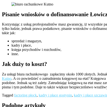
Pisanie wniosków o dofinansowanie Łowic
Korzystając z usług profesjonalistów masz gwarancję, iż wszystkie p
tylko ludzie, jednak prawa podatkowe, pisanie wniosków o dofinan
takie jak:
sprzedaż i magazyn,
kadry i płace,
księga przychodów i rozchodów,
inne.
Jak duży to koszt?
Za usługi biura rachunkowego zapłacimy około 1000 złotych. Jednak 
Kutno
. A co powiedzieć o zatrudnieniu księgowej na etat? Księgowa 
podobne. Jednak są też zalety. Zatrudniając księgową na etat masz za
pisma i tym podobne. Daje to także większe bezpieczeństwo wrażliw
Tagged
factoring płock
,
kadry i płace gostynin
,
kadry i płace szczawi
Podobne artykuły