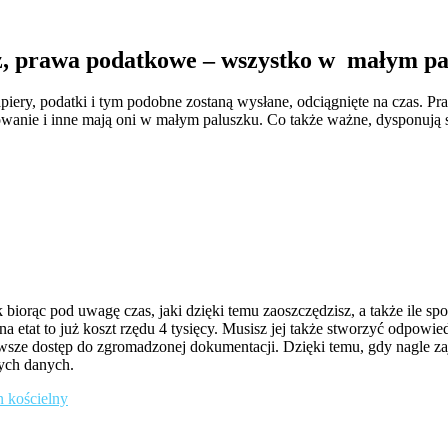
z, prawa podatkowe – wszystko w małym pa
apiery, podatki i tym podobne zostaną wysłane, odciągnięte na czas. P
sowanie i inne mają oni w małym paluszku. Co także ważne, dysponują
biorąc pod uwagę czas, jaki dzięki temu zaoszczędzisz, a także ile 
na etat to już koszt rzędu 4 tysięcy. Musisz jej także stworzyć odpowi
wsze dostęp do zgromadzonej dokumentacji. Dzięki temu, gdy nagle zajd
ych danych.
n kościelny