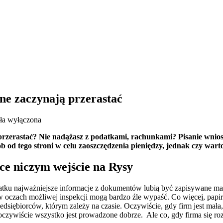
ne zaczynają przerastać
ała wyłączona
ski,
e przerastać? Nie nadążasz z podatkami, rachunkami? Pisanie wnio
ki,
 od tego stroni w celu zaoszczędzenia pieniędzy, jednak czy war
aty
ce niczym wejście na Rysy
bne
ynają
atku najważniejsze informacje z dokumentów lubią być zapisywane m
astać
e w oczach możliwej inspekcji mogą bardzo źle wypaść. Co więcej, papi
rzedsiębiorców, którym zależy na czasie. Oczywiście, gdy firm jest 
oczywiście wszystko jest prowadzone dobrze. Ale co, gdy firma się roz