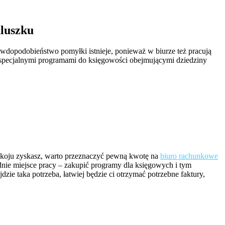
luszku
rawdopodobieństwo pomyłki istnieje, ponieważ w biurze też pracują
 specjalnymi programami do księgowości obejmującymi dziedziny
spokoju zyskasz, warto przeznaczyć pewną kwotę na
biuro rachunkowe
ednie miejsce pracy – zakupić programy dla księgowych i tym
zie taka potrzeba, łatwiej będzie ci otrzymać potrzebne faktury,