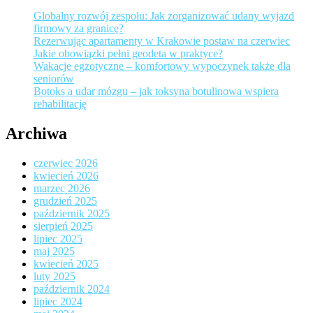
Globalny rozwój zespołu: Jak zorganizować udany wyjazd
firmowy za granicę?
Rezerwując apartamenty w Krakowie postaw na czerwiec
Jakie obowiązki pełni geodeta w praktyce?
Wakacje egzotyczne – komfortowy wypoczynek także dla
seniorów
Botoks a udar mózgu – jak toksyna botulinowa wspiera
rehabilitację
Archiwa
czerwiec 2026
kwiecień 2026
marzec 2026
grudzień 2025
październik 2025
sierpień 2025
lipiec 2025
maj 2025
kwiecień 2025
luty 2025
październik 2024
lipiec 2024