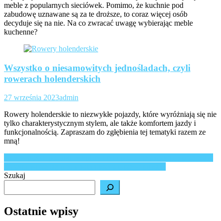
meble z popularnych sieciówek. Pomimo, że kuchnie pod
zabudowę uznawane są za te droższe, to coraz więcej osób
decyduje się na nie. Na co zwracać uwagę wybierając meble
kuchenne?
Wszystko o niesamowitych jednośladach, czyli
rowerach holenderskich
27 września 2023
admin
Rowery holenderskie to niezwykłe pojazdy, które wyróżniają się nie
tylko charakterystycznym stylem, ale także komfortem jazdy i
funkcjonalnością. Zapraszam do zgłębienia tej tematyki razem ze
mną!
Nawigacja
Gdy wnioski, podatki, wypłaty i tym podobne zaczynają przerastać
Z czym wiąże się praca notariusza z dużego miasta?
wpisu
Szukaj
Ostatnie wpisy