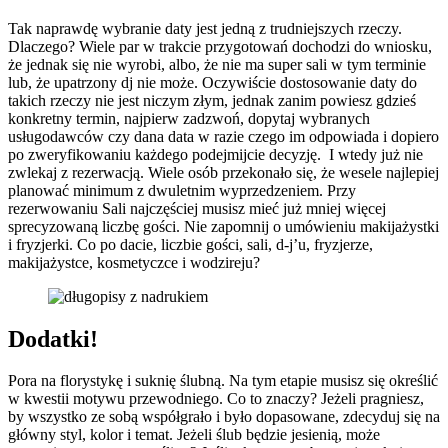
Tak naprawdę wybranie daty jest jedną z trudniejszych rzeczy.
Dlaczego? Wiele par w trakcie przygotowań dochodzi do wniosku,
że jednak się nie wyrobi, albo, że nie ma super sali w tym terminie
lub, że upatrzony dj nie może. Oczywiście dostosowanie daty do
takich rzeczy nie jest niczym złym, jednak zanim powiesz gdzieś
konkretny termin, najpierw zadzwoń, dopytaj wybranych
usługodawców czy dana data w razie czego im odpowiada i dopiero
po zweryfikowaniu każdego podejmijcie decyzję. I wtedy już nie
zwlekaj z rezerwacją. Wiele osób przekonało się, że wesele najlepiej
planować minimum z dwuletnim wyprzedzeniem. Przy
rezerwowaniu Sali najczęściej musisz mieć już mniej więcej
sprecyzowaną liczbę gości. Nie zapomnij o umówieniu makijażystki
i fryzjerki. Co po dacie, liczbie gości, sali, d-j’u, fryzjerze,
makijażystce, kosmetyczce i wodzireju?
Dodatki!
Pora na florystykę i suknię ślubną. Na tym etapie musisz się określić
w kwestii motywu przewodniego. Co to znaczy? Jeżeli pragniesz,
by wszystko ze sobą współgrało i było dopasowane, zdecyduj się na
główny styl, kolor i temat. Jeżeli ślub będzie jesienią, może