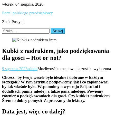
Skip
wtorek, 04 sierpnia, 2026
to
Portal polskiego przedsiębiorcy
content
Znak Pustyni
Szukaj:
Kubki z nadrukiem, jako podziękowania
dla gości – Hot or not?
Kubki
9 stycznia 2023
admin
Możliwość komentowania
została wyłączona
z
Chcesz, by twoje wesele było idealne i dobrane w każdym
nadrukiem,
szczególe? W tym artykule podpowiemy, jak i co zaplanować,
jako
by tak właśnie było. Wspomnimy o wystroju Sali, sukni i
podziękowania
dodatkach panny młodej, a także pana młodego. Powiemy
dla
również o podziękowaniach dla gości. Czy kubki z nadrukiem
gości
Śrem to dobry pomysł? Zapraszamy do lektury.
–
Hot
or
Data jest, więc co dalej?
not?