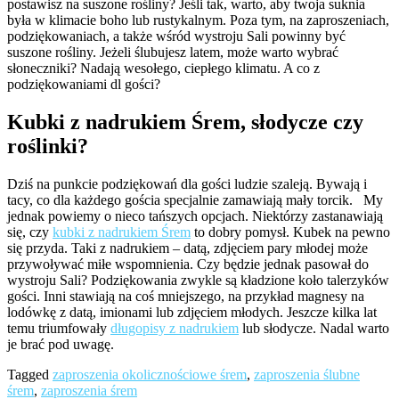
postawisz na suszone rośliny? Jeśli tak, warto, aby twoja suknia
była w klimacie boho lub rustykalnym. Poza tym, na zaproszeniach,
podziękowaniach, a także wśród wystroju Sali powinny być
suszone rośliny. Jeżeli ślubujesz latem, może warto wybrać
słoneczniki? Nadają wesołego, ciepłego klimatu. A co z
podziękowaniami dl gości?
Kubki z nadrukiem Śrem, słodycze czy
roślinki?
Dziś na punkcie podziękowań dla gości ludzie szaleją. Bywają i
tacy, co dla każdego gościa specjalnie zamawiają mały torcik. My
jednak powiemy o nieco tańszych opcjach. Niektórzy zastanawiają
się, czy
kubki z nadrukiem Śrem
to dobry pomysł. Kubek na pewno
się przyda. Taki z nadrukiem – datą, zdjęciem pary młodej może
przywoływać miłe wspomnienia. Czy będzie jednak pasował do
wystroju Sali? Podziękowania zwykle są kładzione koło talerzyków
gości. Inni stawiają na coś mniejszego, na przykład magnesy na
lodówkę z datą, imionami lub zdjęciem młodych. Jeszcze kilka lat
temu triumfowały
długopisy z nadrukiem
lub słodycze. Nadal warto
je brać pod uwagę.
Tagged
zaproszenia okolicznościowe śrem
,
zaproszenia ślubne
śrem
,
zaproszenia śrem