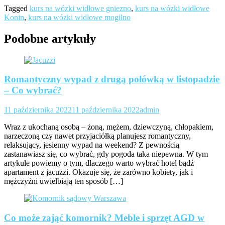
Tagged
kurs na wózki widłowe gniezno
,
kurs na wózki widłowe
Konin
,
kurs na wózki widłowe mogilno
Podobne artykuły
Romantyczny wypad z drugą połówką w listopadzie
– Co wybrać?
11 października 2022
11 października 2022
admin
Wraz z ukochaną osobą – żoną, mężem, dziewczyną, chłopakiem,
narzeczoną czy nawet przyjaciółką planujesz romantyczny,
relaksujący, jesienny wypad na weekend? Z pewnością
zastanawiasz się, co wybrać, gdy pogoda taka niepewna. W tym
artykule powiemy o tym, dlaczego warto wybrać hotel bądź
apartament z jacuzzi. Okazuje się, że zarówno kobiety, jak i
mężczyźni uwielbiają ten sposób […]
Co może zająć komornik? Meble i sprzęt AGD w