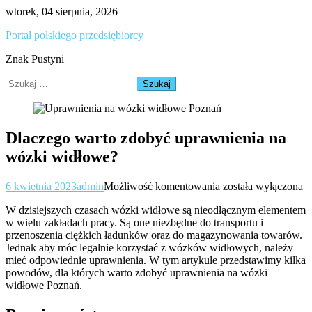
Skip
wtorek, 04 sierpnia, 2026
to
Portal polskiego przedsiębiorcy
content
Znak Pustyni
Szukaj:
Dlaczego warto zdobyć uprawnienia na
wózki widłowe?
Dlaczego
6 kwietnia 2023
admin
Możliwość komentowania
została wyłączona
warto
W dzisiejszych czasach wózki widłowe są nieodłącznym elementem
zdobyć
w wielu zakładach pracy. Są one niezbędne do transportu i
uprawnienia
przenoszenia ciężkich ładunków oraz do magazynowania towarów.
na
Jednak aby móc legalnie korzystać z wózków widłowych, należy
wózki
mieć odpowiednie uprawnienia. W tym artykule przedstawimy kilka
widłowe?
powodów, dla których warto zdobyć uprawnienia na wózki
widłowe Poznań.