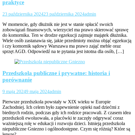
praktyce
23 października 2024
23 października 2024
admin
W momencie, gdy dłużnik nie jest w stanie spłacić swoich
zobowiązań finansowych, wierzyciel ma prawo skierować sprawę
do komornika. Ten w drodze egzekucji zajmuje majątek dłużnika.
Wiele osób zastanawia się, jakie przedmioty można objąć egzekucją
i czy komornik sądowy Warszawa ma prawo zająć meble oraz
sprzęt AGD. Odpowiedź na te pytania jest istotna dla osób, […]
Przedszkola publiczne i prywatne: historia i
porównanie
9 maja 2024
9 maja 2024
admin
Pierwsze przedszkola powstały w XIX wieku w Europie
Zachodniej. Ich celem było zapewnienie opieki nad dziećmi z
biednych rodzin, podczas gdy ich rodzice pracowali. Z czasem idea
przedszkoli ewoluowała, a placówki te zaczęły odgrywać coraz
ważniejszą rolę w edukacji i rozwoju dzieci. Istnieją przedszkola
niepubliczne Gniezno i ogólnodostępne. Czym się różnią? Które są
lepsze?