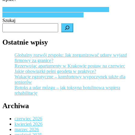
Nawigacja
Leczenie tlenem Mogilno – dla kogo jest przeznaczone?
Maszyny wykorzystywane do cięcia wodą
wpisu
Szukaj
Ostatnie wpisy
Globalny rozwój zespołu: Jak zorganizować udany wyjazd
firmowy za granicę?
Rezerwując apartamenty w Krakowie postaw na czerwiec
Jakie obowiązki pełni geodeta w praktyce?
Wakacje egzotyczne – komfortowy wypoczynek także dla
seniorów
Botoks a udar mózgu – jak toksyna botulinowa wspiera
rehabilitację
Archiwa
czerwiec 2026
kwiecień 2026
marzec 2026
grudzień 2025