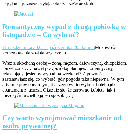
te pytania poznasz czytając dalszą część artykułu.
za
błędy?
Romantyczny wypad z drugą połówką w
listopadzie – Co wybrać?
11 października 2022
11 października 2022
admin
Możliwość
Romantyczny
komentowania
została wyłączona
wypad
Wraz z ukochaną osobą – żoną, mężem, dziewczyną, chłopakiem,
z
narzeczoną czy nawet przyjaciółką planujesz romantyczny,
drugą
relaksujący, jesienny wypad na weekend? Z pewnością
połówką
zastanawiasz się, co wybrać, gdy pogoda taka niepewna. W tym
w
artykule powiemy o tym, dlaczego warto wybrać hotel bądź
listopadzie
apartament z jacuzzi. Okazuje się, że zarówno kobiety, jak i
–
mężczyźni uwielbiają ten sposób […]
Co
wybrać?
Czy warto wynajmować mieszkanie od
osoby prywatnej?