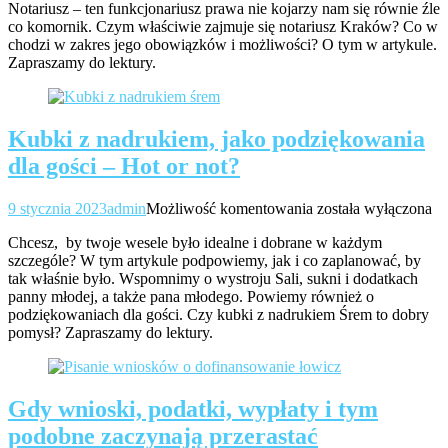
Notariusz – ten funkcjonariusz prawa nie kojarzy nam się równie źle
wiąże
co komornik. Czym właściwie zajmuje się notariusz Kraków? Co w
się
chodzi w zakres jego obowiązków i możliwości? O tym w artykule.
praca
Zapraszamy do lektury.
notariusza
z
dużego
miasta?
Kubki z nadrukiem, jako podziękowania
dla gości – Hot or not?
Kubki
9 stycznia 2023
admin
Możliwość komentowania
została wyłączona
z
Chcesz, by twoje wesele było idealne i dobrane w każdym
nadrukiem,
szczególe? W tym artykule podpowiemy, jak i co zaplanować, by
jako
tak właśnie było. Wspomnimy o wystroju Sali, sukni i dodatkach
podziękowania
panny młodej, a także pana młodego. Powiemy również o
dla
podziękowaniach dla gości. Czy kubki z nadrukiem Śrem to dobry
gości
pomysł? Zapraszamy do lektury.
–
Hot
or
not?
Gdy wnioski, podatki, wypłaty i tym
podobne zaczynają przerastać