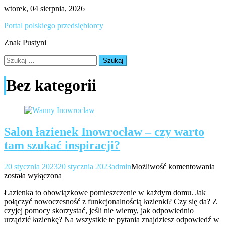
Skip
wtorek, 04 sierpnia, 2026
to
Portal polskiego przedsiębiorcy
content
Znak Pustyni
Szukaj:
Bez kategorii
Salon łazienek Inowrocław – czy warto
tam szukać inspiracji?
Sa
20 stycznia 2023
20 stycznia 2023
admin
Możliwość komentowania
łaz
została wyłączona
In
Łazienka to obowiązkowe pomieszczenie w każdym domu. Jak
–
połączyć nowoczesność z funkcjonalnością łazienki? Czy się da? Z
cz
czyjej pomocy skorzystać, jeśli nie wiemy, jak odpowiednio
wa
urządzić łazienkę? Na wszystkie te pytania znajdziesz odpowiedź w
ta