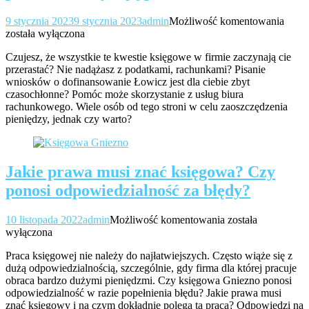
Gdy
9 stycznia 2023
9 stycznia 2023
admin
Możliwość komentowania
wnios
została wyłączona
podat
Czujesz, że wszystkie te kwestie księgowe w firmie zaczynają cie
wypła
przerastać? Nie nadążasz z podatkami, rachunkami? Pisanie
i
wniosków o dofinansowanie Łowicz jest dla ciebie zbyt
tym
czasochłonne? Pomóc może skorzystanie z usług biura
podo
rachunkowego. Wiele osób od tego stroni w celu zaoszczędzenia
zaczy
pieniędzy, jednak czy warto?
przer
Jakie prawa musi znać księgowa? Czy
ponosi odpowiedzialność za błędy?
Jakie
10 listopada 2022
admin
Możliwość komentowania
została
prawa
wyłączona
musi
Praca księgowej nie należy do najłatwiejszych. Często wiąże się z
znać
dużą odpowiedzialnością, szczególnie, gdy firma dla której pracuje
księgowa?
obraca bardzo dużymi pieniędzmi. Czy księgowa Gniezno ponosi
Czy
odpowiedzialność w razie popełnienia błędu? Jakie prawa musi
ponosi
znać księgowy i na czym dokładnie polega ta praca? Odpowiedzi na
odpowiedzialność