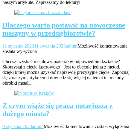
naszym artykule. Zapraszamy do lektury!
sz
ins
Dlaczego warto postawić na nowoczesne
maszyny w przedsiębiorstwie?
Dla
11 stycznia 2023
11 stycznia 2023
admin
Możliwość komentowania
war
została wyłączona
pos
Chcesz uzyskać metalowy materiał w odpowiednim kształcie?
na
Skorzystaj z cięcie laserowego! Jest to obecnie jedna z metod,
no
dzięki której można uzyskać naprawdę precyzyjne cięcie. Zapoznaj
ma
się z naszym artykułem i dowiedz się więcej na temat tej metody
w
obróbki metali.
prz
Z czym wiąże się praca notariusza z
dużego miasta?
Z
9 stycznia 2023
admin
Możliwość komentowania
została wyłączona
czym