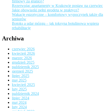
firmowy za granicę?
Rezerwując apartamenty w Krakowie postaw na czerwiec
Jakie obowiązki pełni geodeta w praktyce?
Wakacje egzotyczne – komfortowy wypoczynek także dla
seniorów
Botoks a udar mózgu – jak toksyna botulinowa wspiera
rehabilitację
Archiwa
czerwiec 2026
kwiecień 2026
marzec 2026
grudzień 2025
październik 2025
sierpień 2025
lipiec 2025
maj 2025
kwiecień 2025
luty 2025
październik 2024
lipiec 2024
maj 2024
luty 2024