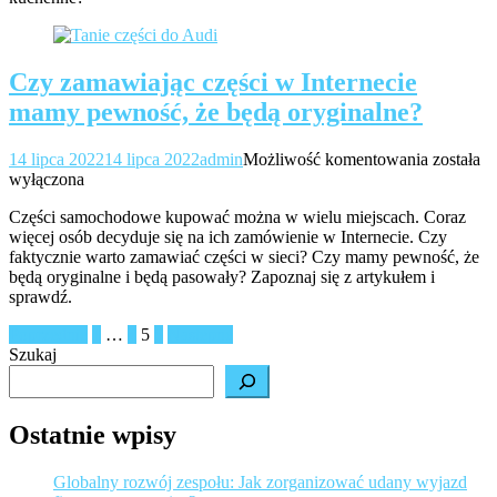
Czy zamawiając części w Internecie
mamy pewność, że będą oryginalne?
Czy
14 lipca 2022
14 lipca 2022
admin
Możliwość komentowania
została
zamawia
wyłączona
części
Części samochodowe kupować można w wielu miejscach. Coraz
w
więcej osób decyduje się na ich zamówienie w Internecie. Czy
Internec
faktycznie warto zamawiać części w sieci? Czy mamy pewność, że
mamy
będą oryginalne i będą pasowały? Zapoznaj się z artykułem i
pewność
sprawdź.
że
będą
Stronicowanie
Poprzednie
1
…
4
5
6
Następne
oryginal
Szukaj
wpisów
Ostatnie wpisy
Globalny rozwój zespołu: Jak zorganizować udany wyjazd