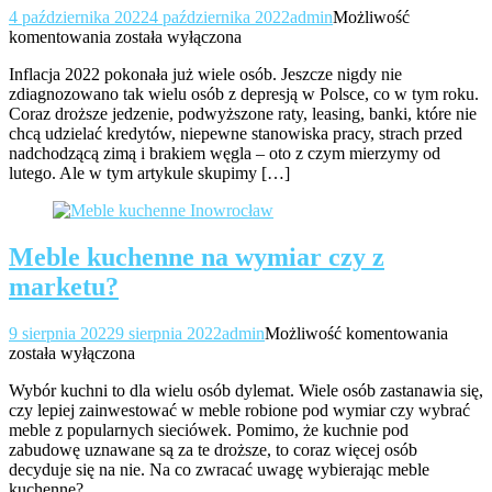
4 października 2022
4 października 2022
admin
Możliwość
Czy
komentowania
została wyłączona
warto
Inflacja 2022 pokonała już wiele osób. Jeszcze nigdy nie
wynajmować
zdiagnozowano tak wielu osób z depresją w Polsce, co w tym roku.
mieszkanie
Coraz droższe jedzenie, podwyższone raty, leasing, banki, które nie
od
chcą udzielać kredytów, niepewne stanowiska pracy, strach przed
osoby
nadchodzącą zimą i brakiem węgla – oto z czym mierzymy od
prywatnej?
lutego. Ale w tym artykule skupimy […]
Meble kuchenne na wymiar czy z
marketu?
Mebl
9 sierpnia 2022
9 sierpnia 2022
admin
Możliwość komentowania
kuch
została wyłączona
na
Wybór kuchni to dla wielu osób dylemat. Wiele osób zastanawia się,
wymi
czy lepiej zainwestować w meble robione pod wymiar czy wybrać
czy
meble z popularnych sieciówek. Pomimo, że kuchnie pod
z
zabudowę uznawane są za te droższe, to coraz więcej osób
mark
decyduje się na nie. Na co zwracać uwagę wybierając meble
kuchenne?